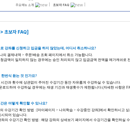
|
|
주요메뉴 소개
초보자 FAQ
> 초보자 FAQ]
메가스터디
로 강좌를 신청하고 입금을 하지 않았는데
,
어디서 취소하나요
?
나의 결제내역
>
주문
/
배송 조회 페이지에서 취소 가능합니다
.
액이 일치하지 않는 경우에는 승인 처리되지 않고 입금금액 전액을
메가캐쉬로
에
한번식
듣는 것 인가요
?
 시간과 횟수에 상관없이 주어진 수강기간 동안 자유롭게 수강하실 수 있습니다
.
운로드하여
수강하실 경우에는 재생 기간과 재생횟수가 제한됩니다
.(
자세한 사항은
F
간은 어떻게 확인할 수 있나요
?
의 수강기간 확인 방법
: [
마이페이지
>
나의학습
>
수강중인 강좌
]
에서 확인하시고 싶
시되어 있습니다
.
좌의 수강기간 확인 방법
:
해당 강좌의 상세보기 페이지에서 수강기간을 확인하실 수