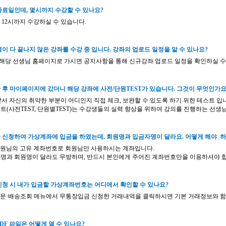
종료일인데
,
몇시까지
수강할 수 있나요
?
밤
12
시까지 수강하실 수 있습니다
.
영이 다 끝나지 않은 강좌를 수강 중 입니다
.
강좌의 업로드 일정을 알 수 있나요
?
해당 선생님 홈페이지로 가시면 공지사항을 통해 신규강좌 업로드 일정을 확인하실 
 후
마이페이지에
갔더니 해당 강좌에 사전
/
단원
TEST
가 있습니다
.
그것이 무엇인가
앞서 자신의 취약한 부분이 어디인지 직접 체크
,
보완할 수 있도록 하기 위한 테스트 입
트
(
사전
TEST,
단원별
TEST)
는 수강생들의 실력 향상을 위하여 강의를 진행하는 선생
 신청하여 가상계좌에 입금을 하였는데
,
회원명과 입금자명이 달라요
.
어떻게 해야 
원님의 고유 계좌번호로 회원님만 사용하시는 계좌입니다
.
명과
회원명이
달라도 무방하며
,
반드시 본인에게 주어진 계좌번호만을 이용하셔야 
신청 시 내가 입금할 가상계좌번호는 어디에서 확인할 수 있나요
?
문
·
배송조회 메뉴에서 무통장입금 신청한 거래내역을 클릭하시면 기본 거래정보와 함
PDF
파일은 어떻게 열 수 있나요
?