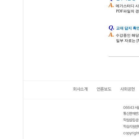
A.
메가스터디
사
PDF
파일의 
Q.
교재 답지 확
A.
수강중인 해당
일부 자료는
[
회사소개
언론보도
사회공헌
06643 서
통신판매번호
학원설립·운
학습지원센터
copyrigh