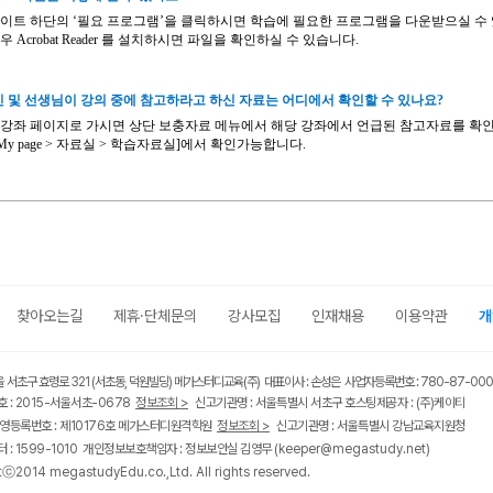
이트 하단의 ‘필요 프로그램’을 클릭하시면 학습에 필요한 프로그램을 다운받으실 수
경우
Acrobat Reader
를 설치하시면 파일을 확인하실 수 있습니다
.
인 및 선생님이 강의 중에 참고하라고 하신 자료는 어디에서 확인할 수 있나요
?
강좌 페이지로 가시면 상단 보충자료 메뉴에서 해당 강좌에서 언급된 참고자료를 확
My page >
자료실
>
학습자료실]에서
확인가능합니다
.
찾아오는길
제휴·단체문의
강사모집
인재채용
이용약관
개
울 서초구 효령로 321 (서초동, 덕원빌딩) 메가스터디교육(주) 대표이사 : 손성은 사업자등록번호 : 780-87-00
 : 2015-서울서초-0678
정보조회 >
신고기관명 : 서울특별시 서초구 호스팅제공자 : (주)케이티
영등록번호 : 제10176호 메가스터디원격학원
정보조회 >
신고기관명 : 서울특별시 강남교육지원청
 : 1599-1010 개인정보보호책임자 : 정보보안실 김영무
(keeper@megastudy.net)
tⓒ2014 megastudyEdu.co.,Ltd. All rights reserved.