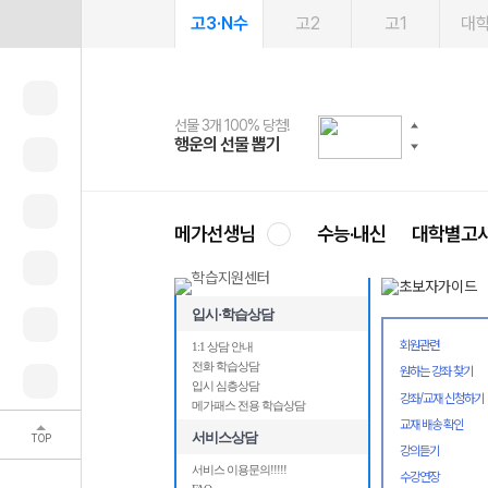
고3·N수
고2
고1
대
선물 3개 100% 당첨!
선물 100% 증정!
여름방학 스터디 캐시백
2027 러셀 단과
스마트러닝앱
메가패스
메가패스 수강생 무료혜택!
사회공헌 캠페인
행운의 선물 뽑기
메가스터디 X 올리브
메가런 썸머스쿨
강사 공개선발
설문 EVENT
3일 무료 체험권
메가클럽 멤버십
희망이룸 메가나눔
영
메가선생님
수능·내신
대학별고
입시·학습상담
회원관련
1:1 상담 안내
전화 학습상담
원하는 강좌 찾기
입시 심층상담
강좌/교재 신청하기
메가패스 전용 학습상담
교재 배송 확인
서비스상담
TOP
강의듣기
서비스 이용문의!!!!!
수강연장