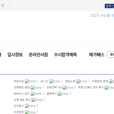
학생
알람
2027 수능
D-
사
입시정보
온라인서점
수시합격예측
메가패스
프
|
|
|
회원가입
로그인
정보수정
비밀번호 변경
|
|
강좌찾는 방법
강좌선택 Tip
특정 선생님 강의 찾기
|
|
장바구니 담기
결제하기
|
교재 배송 확인
|
강의듣기
|
수강연장