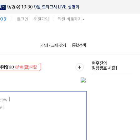
9/2(수) 19:30
9월 모의고사 LIVE 설명회
신청
103
로그인
회원가입
학원 바로가기
현우진의
강좌 · 교재 찾기
통합검색
킬링캠프 시즌1
다채로운 난도
리미엄 30
8/10(월) 마감
실전 모의고사
EVENT
8/10(월) 마감
|
|