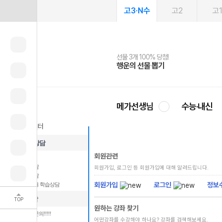
고3·N수
고2
고
선물 3개 100% 당첨!
선물 100% 증정!
여름방학 스터디 캐시백
2027 러셀 단과
스마트러닝앱
메가패스
메가패스 수강생 무료혜택!
사회공헌 캠페인
행운의 선물 뽑기
메가스터디 X 올리브
메가런 썸머스쿨
강사 공개선발
설문 EVENT
3일 무료 체험권
메가클럽 멤버십
희망이룸 메가나눔
영
메가선생님
수능·내신
입시·학습상담
회원관련
1:1 상담 안내
전화 학습상담
회원가입, 로그인 등 회원가입에 대해 알려드립니다.
입시 심층상담
회원가입
로그인
정보
메가패스 전용 학습상담
서비스상담
TOP
원하는 강좌 찾기
서비스 이용문의!!!!!
어떤강좌를 수강해야 하나요? 강좌를 검색해보세요.