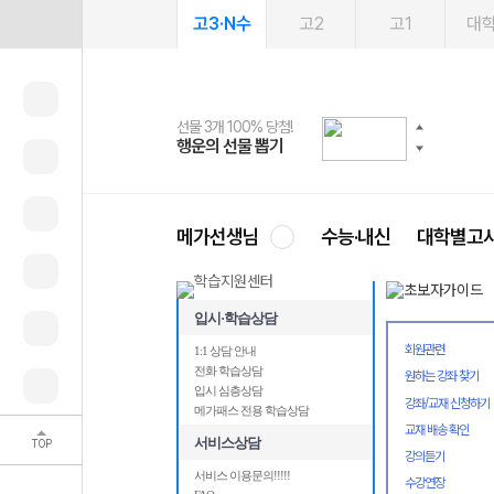
고3·N수
고2
고1
대
선물 3개 100% 당첨!
선물 100% 증정!
2027 러셀 단과
스마트러닝앱
메가패스
메가패스 수강생 무료혜택!
사회공헌 캠페인
행운의 선물 뽑기
메가스터디 X 올리브
강사 공개선발
설문 EVENT
3일 무료 체험권
메가클럽 멤버십
희망이룸 메가나눔
영
메가선생님
수능·내신
대학별고
입시·학습상담
회원관련
1:1 상담 안내
전화 학습상담
원하는 강좌 찾기
입시 심층상담
강좌/교재 신청하기
메가패스 전용 학습상담
교재 배송 확인
서비스상담
TOP
강의듣기
서비스 이용문의!!!!!
수강연장