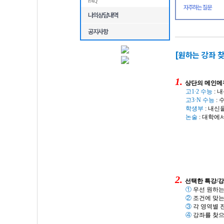
FAQ
자주하는 질문
나의상담내역
공지사항
[원하는 강좌 찾
1.
상단의
메인메
고
1
∙2
수능
:
내
고
3·N
수능
:
수
학생부
:
내신을
논술
:
대학에
2.
선택한 특강
/
강
①
우선 원하는
②
조건에 맞는
③
각 영역별 
④
강좌를 찾으