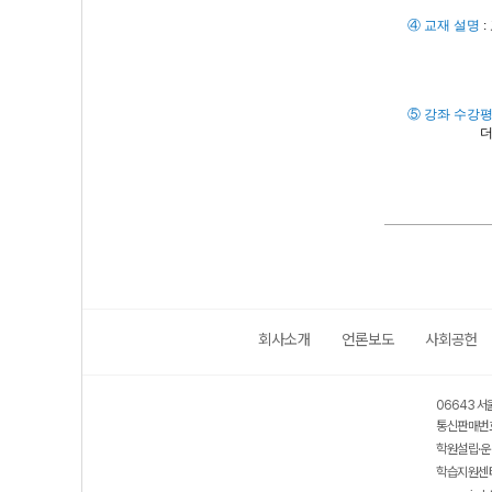
④ 교재 설명
:
⑤ 강좌
수강
더
회사소개
언론보도
사회공헌
06643 서
통신판매번호
학원설립·운
학습지원센터