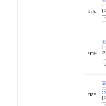
완
[고
[
장진석
완
[고
2
배기은
완
[고
2
김종두
[