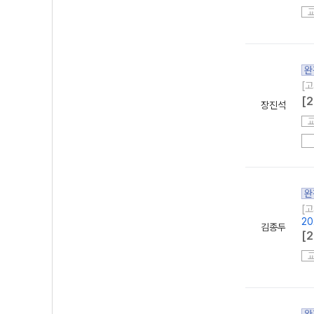
완
[고
[
장진석
완
[고
20
김종두
[