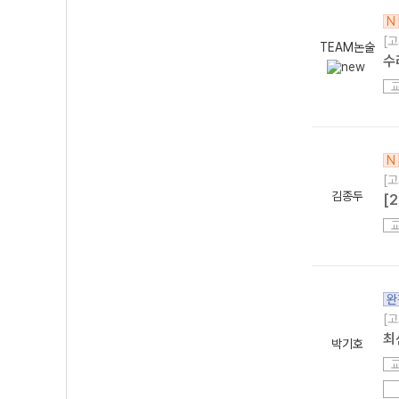
N
[고
TEAM논술
수
N
[고
김종두
[
완
[고
최
박기호