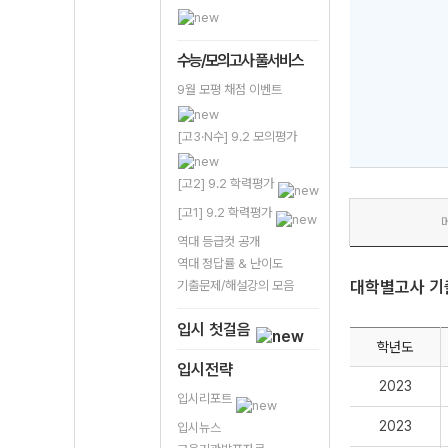
수능/모의고사 풀서비스
9월 모평 채점 이벤트
[고3·N수] 9.2 모의평가
[고2] 9.2 학력평가
[고1] 9.2 학력평가
역대 등급컷 공개
역대 정답률 & 난이도
대학별고사 기
기출문제/해설강의 모음
입시 첫걸음
학년도
입시전략
2023
입시리포트
2023
입시뉴스