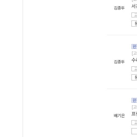
서
김종두
완
[
수
김종두
완
[
프
배기은