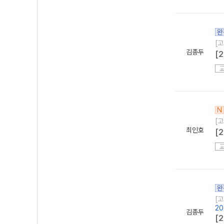
완
[고
김종두
[
N
[고
최인호
[
완
[고
20
김종두
[