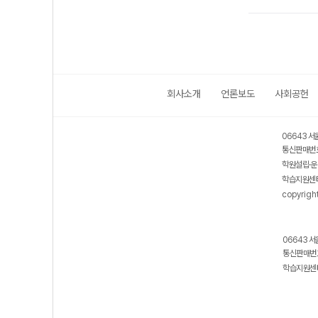
회사소개
언론보도
사회공헌
06643 서
통신판매번호
학원설립·운
학습지원센터
copyrigh
06643 서
통신판매번호
학습지원센터