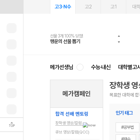
고3·N수
고2
고1
대
선물 3개 100% 당첨!
선물 100% 증정!
여름방학 스터디 캐시백
2027 러셀 단과
스마트러닝앱
메가패스
메가패스 수강생 무료혜택!
사회공헌 캠페인
행운의 선물 뽑기
메가스터디 X 올리브
메가런 썸머스쿨
강사 공개선발
설문 EVENT
3일 무료 체험권
메가클럽 멤버십
희망이룸 메가나눔
영
메가선생님
수능·내신
대학별고
장학생 영
메가캠페인
목표한 대학에 합
인기 태그
합격 선배 멘토링
장학생 영상/칼럼
TOP
#공부법
큐브 영상/칼럼(QCC)
#재수