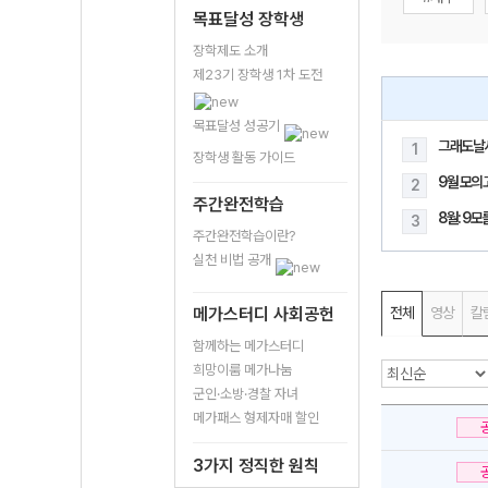
목표달성 장학생
장학제도 소개
제23기 장학생 1차 도전
목표달성 성공기
그래도날
1
장학생 활동 가이드
9월 모의
2
주간완전학습
8월: 9
3
주간완전학습이란?
실천 비법 공개
메가스터디 사회공헌
전체
영상
칼
함께하는 메가스터디
희망이룸 메가나눔
군인·소방·경찰 자녀
메가패스 형제자매 할인
3가지 정직한 원칙