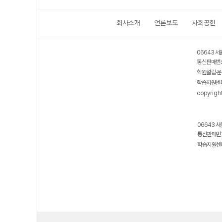
회사소개
언론보도
사회공헌
06643 서
통신판매번호
학원설립·운
학습지원센터
copyrigh
06643 서
통신판매번호
학습지원센터