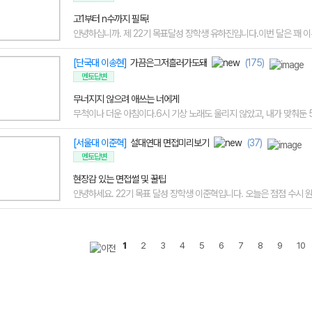
고1부터 n수까지 필독!
안녕하십니까. 제 22기 목표달성 장학생 유하진입니다.이번 달은 꽤 이른 
[단국대 이송현]
가끔은그저흘러가도돼
(175)
멘토답변
무너지지 않으려 애쓰는 너에게
무척이나 더운 아침이다.6시 기상 노래도 울리지 않았고, 내가 맞춰둔 5시
[서울대 이준혁]
설대연대 면접미리보기
(37)
멘토답변
현장감 있는 면접썰 및 꿀팁
안녕하세요. 22기 목표 달성 장학생 이준혁입니다. 오늘은 점점 수시 원서
1
2
3
4
5
6
7
8
9
10