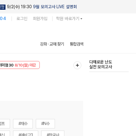
9/2(수) 19:30
9월 모의고사 LIVE 설명회
신청
104
로그인
회원가입
학원 바로가기
현우진의
강좌 · 교재 찾기
통합검색
킬링캠프 시즌1
다채로운 난도
리미엄 30
8/10(월) 마감
실전 모의고사
EVENT
8/10(월) 마감
럼프
#재수
#N수
내신
#예비고3
#한국사