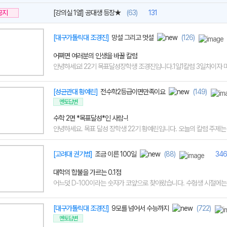
공지
[강의실 1열] 공대생 등장★
(63)
131
[대구가톨릭대 조경진]
망설 그리고 멋설
(126)
어쩌면 여러분의 인생을 바꿀 칼럼
안녕하세요! 22기 목표달성장학생 조경진입니다.1일1칼럼 3일차이자 마지
[성균관대 황예린]
전수학2등급이면만족이요
(149)
멘토답변
수학 2면 *목표달성*인 사람~!
안녕하세요. 목표 달성 장학생 22기 황예린입니다. 오늘의 칼럼 주제는 수
[고려대 권기범]
조금 이른 100일
(88)
346
대학의 합불을 가르는 0.1점
어느덧 D-100이라는 숫자가 코앞으로 찾아왔습니다. 수험생 시절에는 저
[대구가톨릭대 조경진]
9모를 넘어서 수능까지
(722)
멘토답변