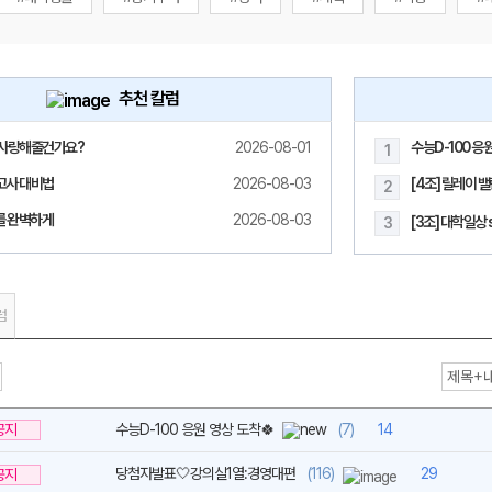
추천 칼럼
사랑해줄건가요?
2026-08-01
수능D-100 응
1
메가스터디
고사 대비법
2026-08-03
[4조] 릴레이 
2
모를 완벽하게
2026-08-03
[3조] 대학일상 s
3
럼
공지
수능D-100 응원 영상 도착🍀
(7)
14
당첨자발표🤍강의실1열:경영대편
(116)
29
공지