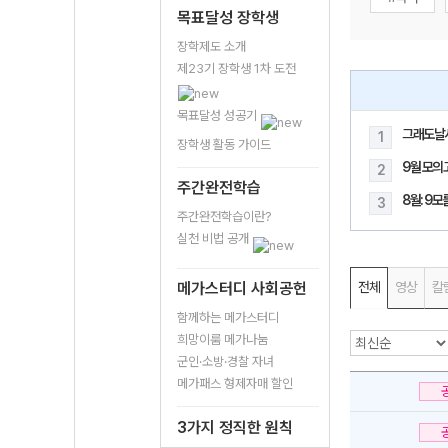
목표달성 장학생
장학제도 소개
제23기 장학생 1차 도전
목표달성 성공기
그래도날
1
장학생 활동 가이드
9월 모의
2
주간완전학습
8월: 9
3
주간완전학습이란?
실천 비법 공개
메가스터디 사회공헌
전체
영상
칼
함께하는 메가스터디
희망이룸 메가나눔
군인·소방·경찰 자녀
메가패스 형제자매 할인
3가지 정직한 원칙