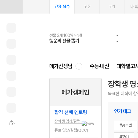
고3·N수
고2
고1
대
선물 3개 100% 당첨!
선물 100% 증정!
여름방학 스터디 캐시백
2027 러셀 단과
스마트러닝앱
메가패스
메가패스 수강생 무료혜택!
사회공헌 캠페인
행운의 선물 뽑기
메가스터디 X 올리브
메가런 썸머스쿨
강사 공개선발
설문 EVENT
3일 무료 체험권
메가클럽 멤버십
희망이룸 메가나눔
영
메가선생님
수능·내신
대학별고
장학생 영
메가캠페인
목표한 대학에 합
인기 태그
합격 선배 멘토링
장학생 영상/칼럼
TOP
#공부법
큐브 영상/칼럼(QCC)
#국어