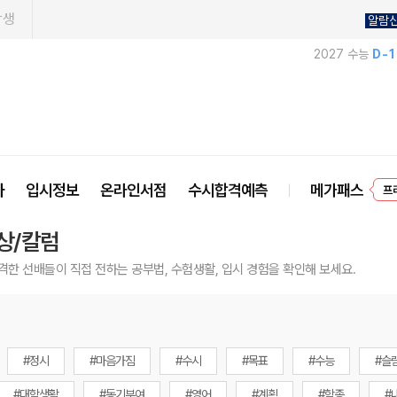
학생
알람
2027 수능
D-
사
입시정보
온라인서점
수시합격예측
메가패스
프
상/칼럼
격한 선배들이 직접 전하는 공부법, 수험생활, 입시 경험을 확인해 보세요.
#정시
#마음가짐
#수시
#목표
#수능
#슬
#대학생활
#동기부여
#영어
#계획
#학종
#