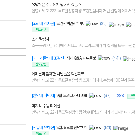
목달장은 수능장에 뭘 가져갔는가
안녕하세요! 22기 목표달성장학생 조경진입니다.저번 칼럼에 이어서 1일
[고려대 김지원]
보건정책관리학부!
(82)
멘토답변
소개 칼럼~!
조금 늦었지만 용서해 주세요...ㅠ앗 그리고 제가 이 칼럼을 도움 주신 분들
[대구가톨릭대 조경진]
자체 Q&A + 무물보
(441)
멘토답변
여러분과 함께한 나날들을 책갈피로
안녕하세요! 22기 목표달성장학생 조경진입니다.수능이 100일과 일주일
[한양대 곽민지]
9월 모의고사 대비법
(67)
288
멘
마지막 수능 리허설
안녕하세요, 22기 목표달성장학생 한양대학교 의예과 곽민지입니다.저번
[서울대 유하진]
8월: 9모를 완벽하게
(141)
멘토답변