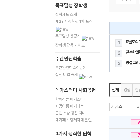
목표달성 장학생
장학제도 소개
제23기 장학생 1차 도전
목표달성 성공기
9월 모의
1
장학생 활동 가이드
전수학2
2
주간완전학습
망설 그리
3
주간완전학습이란?
실천 비법 공개
메가스터디 사회공헌
전체
영상
칼
함께하는 메가스터디
희망이룸 메가나눔
군인·소방·경찰 자녀
메가패스 형제자매 할인
3가지 정직한 원칙