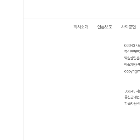
회사소개
언론보도
사회공헌
06643 서
통신판매번호
학원설립·운
학습지원센터
copyrigh
06643 서
통신판매번호
학습지원센터