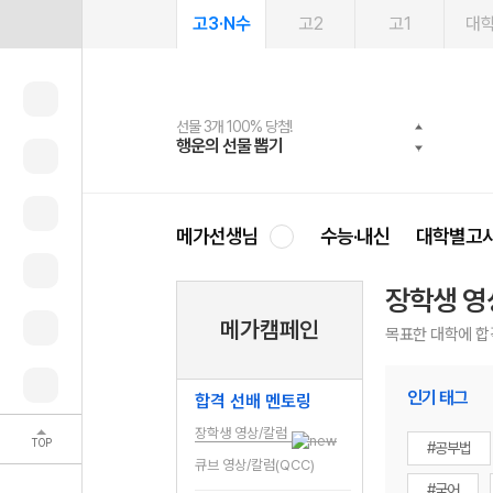
고3·N수
고2
고1
대
선물 3개 100% 당첨!
선물 100% 증정!
2027 러셀 단과
스마트러닝앱
메가패스
메가패스 수강생 무료혜택!
사회공헌 캠페인
행운의 선물 뽑기
메가스터디 X 올리브
강사 공개선발
설문 EVENT
3일 무료 체험권
메가클럽 멤버십
희망이룸 메가나눔
영
메가선생님
수능·내신
대학별고
장학생 영
메가캠페인
목표한 대학에 합
인기 태그
합격 선배 멘토링
장학생 영상/칼럼
TOP
#공부법
큐브 영상/칼럼(QCC)
#국어