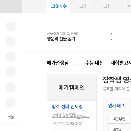
고3·N수
고2
고1
대
선물 3개 100% 당첨!
선물 100% 증정!
여름방학 스터디 캐시백
2027 러셀 단과
스마트러닝앱
메가패스
메가패스 수강생 무료혜택!
사회공헌 캠페인
행운의 선물 뽑기
메가스터디 X 올리브
메가런 썸머스쿨
강사 공개선발
설문 EVENT
3일 무료 체험권
메가클럽 멤버십
희망이룸 메가나눔
영
메가선생님
수능·내신
대학별고
장학생 영
메가캠페인
목표한 대학에 합
인기 태그
합격 선배 멘토링
장학생 영상/칼럼
TOP
#공부법
큐브 영상/칼럼(QCC)
#국어