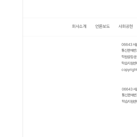
회사소개
언론보도
사회공헌
06643 서
통신판매번호
학원설립·운
학습지원센터
copyrigh
06643 서
통신판매번호
학습지원센터