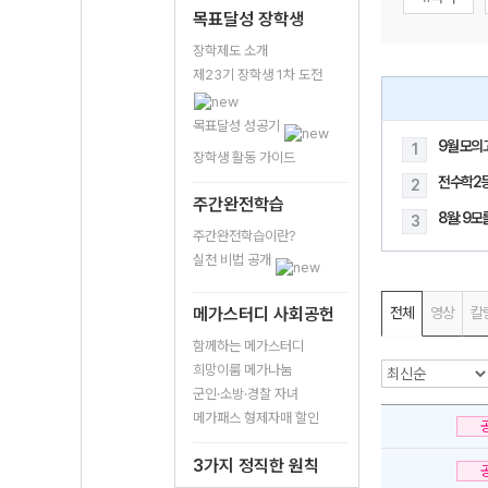
목표달성 장학생
장학제도 소개
제23기 장학생 1차 도전
목표달성 성공기
9월 모의
1
장학생 활동 가이드
전수학2
2
주간완전학습
8월: 9
3
주간완전학습이란?
실천 비법 공개
메가스터디 사회공헌
전체
영상
칼
함께하는 메가스터디
희망이룸 메가나눔
군인·소방·경찰 자녀
메가패스 형제자매 할인
3가지 정직한 원칙