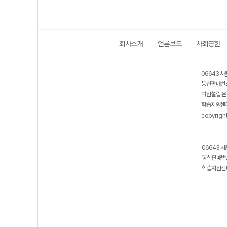
회사소개
언론보도
사회공헌
06643 서
통신판매번호
학원설립·운
학습지원센터
copyrigh
06643 서
통신판매번호
학습지원센터