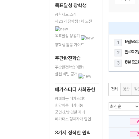
목표달성 장학생
장학제도 소개
제23기 장학생 1차 도전
목표달성 성공기
9월 모의
1
장학생 활동 가이드
전수학2
2
주간완전학습
8월: 9
3
주간완전학습이란?
실천 비법 공개
메가스터디 사회공헌
전체
영상
칼
함께하는 메가스터디
희망이룸 메가나눔
군인·소방·경찰 자녀
메가패스 형제자매 할인
3가지 정직한 원칙