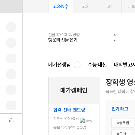
고3·N수
고2
고1
대
선물 3개 100% 당첨!
선물 100% 증정!
여름방학 스터디 캐시백
2027 러셀 단과
스마트러닝앱
메가패스
메가패스 수강생 무료혜택!
사회공헌 캠페인
행운의 선물 뽑기
메가스터디 X 올리브
메가런 썸머스쿨
강사 공개선발
설문 EVENT
3일 무료 체험권
메가클럽 멤버십
희망이룸 메가나눔
영
메가선생님
수능·내신
대학별고
장학생 영
메가캠페인
목표한 대학에 합
인기 태그
합격 선배 멘토링
장학생 영상/칼럼
TOP
#공부법
큐브 영상/칼럼(QCC)
#국어