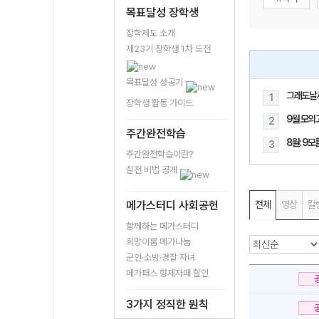
목표달성 장학생
장학제도 소개
제23기 장학생 1차 도전
목표달성 성공기
그래도날
1
장학생 활동 가이드
9월 모의
2
주간완전학습
8월: 9
3
주간완전학습이란?
실천 비법 공개
메가스터디 사회공헌
전체
영상
칼
함께하는 메가스터디
희망이룸 메가나눔
군인·소방·경찰 자녀
메가패스 형제자매 할인
3가지 정직한 원칙