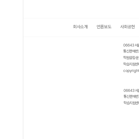
회사소개
언론보도
사회공헌
06643 서
통신판매번호
학원설립·운
학습지원센터
copyrigh
06643 서
통신판매번호
학습지원센터