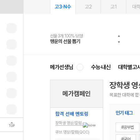
고3·N수
고2
고1
대
선물 3개 100% 당첨!
선물 100% 증정!
여름방학 스터디 캐시백
2027 러셀 단과
스마트러닝앱
메가패스
메가패스 수강생 무료혜택!
사회공헌 캠페인
행운의 선물 뽑기
메가스터디 X 올리브
메가런 썸머스쿨
강사 공개선발
설문 EVENT
3일 무료 체험권
메가클럽 멤버십
희망이룸 메가나눔
영
메가선생님
수능·내신
대학별고
장학생 영
메가캠페인
목표한 대학에 합
인기 태그
합격 선배 멘토링
장학생 영상/칼럼
TOP
#공부법
큐브 영상/칼럼(QCC)
#국어