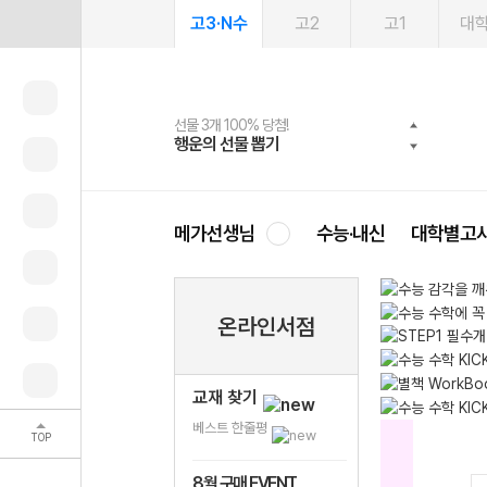
고3·N수
고2
고1
대
선물 3개 100% 당첨!
선물 100% 증정!
여름방학 스터디 캐시백
2027 러셀 단과
스마트러닝앱
메가패스
메가패스 수강생 무료혜택!
사회공헌 캠페인
행운의 선물 뽑기
메가스터디 X 올리브
메가런 썸머스쿨
강사 공개선발
설문 EVENT
3일 무료 체험권
메가클럽 멤버십
희망이룸 메가나눔
영
메가선생님
수능·내신
대학별고
온라인서점
교재 찾기
베스트 한줄평
TOP
8월 구매 EVENT