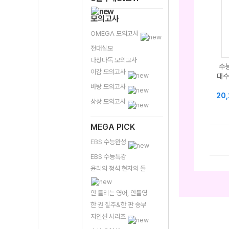
모의고사
OMEGA 모의고사
전대실모
다상다독 모의고사
수능
이감 모의고사
대수
바탕 모의고사
20
상상 모의고사
MEGA PICK
EBS 수능완성
EBS 수능특강
윤리의 정석 현자의 돌
안 틀리는 영어, 안틀영
한 권 질주&한 판 승부
지인선 시리즈