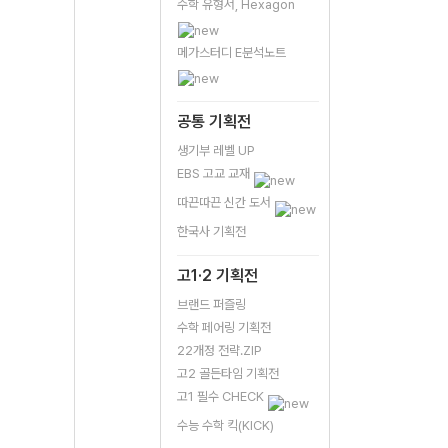
수학 유형서, Hexagon
메가스터디 E분석노트
공통 기획전
생기부 레벨 UP
EBS 고교 교재
따끈따끈 신간 도서
한국사 기획전
고1·2 기획전
브랜드 퍼즐링
수학 페어링 기획전
22개정 전략.ZIP
고2 골든타임 기획전
고1 필수 CHECK
수능 수학 킥(KICK)