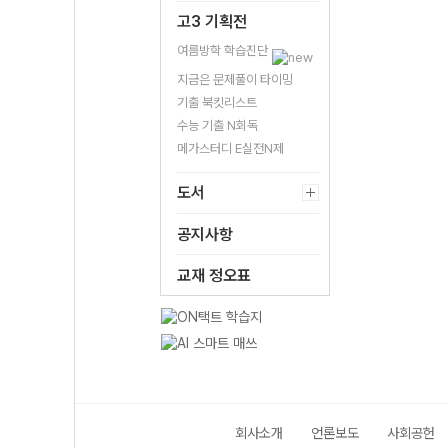
고3 기획전
여름방학 학습진단
지금은 문제풀이 타이밍
기출 북킷리스트
수능 기출 N회독
메가스터디 E실전N제
도서
공지사항
교재 정오표
회사소개
언론보도
사회공헌