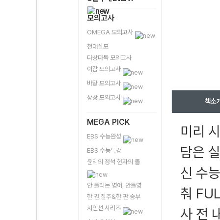
모의고사
OMEGA 모의고사
전대실모
다상다독 모의고사
이감 모의고사
바탕 모의고사
상상 모의고사
책소
MEGA PICK
미리 시
EBS 수능완성
담은 실
EBS 수능특강
윤리의 정석 현자의 돌
신 수능
안 틀리는 영어, 안틀영
춰 FU
한 권 질주&한 판 승부
지인선 시리즈
사 전 