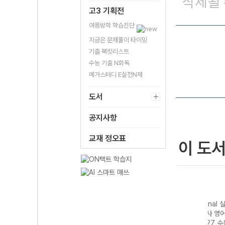
삭제될 
고3 기획전
여름방학 학습진단
지금은 문제풀이 타이밍
기출 북킷리스트
수능 기출 N회독
메가스터디 E실전N제
도서
공지사항
교재 정오표
이 도
 실전
EBS Final 실전
EBS Final 실전
EBS Final 실전
EBS 
회탐
모의고사 사회탐
모의고사 과학탐
모의고사 영어영
모의고
과 윤
구영역 한국지리
구영역 생명과학I
역 (2027 수능
구영역