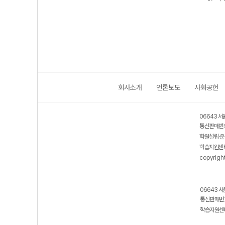
수능
(2027 수능 대
(2027 수능 대
대비)
(202
비)
비)
비)
회사소개
언론보도
사회공헌
06643 서
통신판매번호
학원설립·운
학습지원센터
copyrigh
06643 서
통신판매번호
학습지원센터