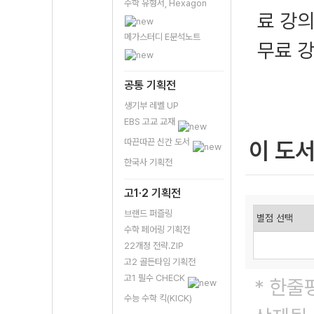
수학 유형서, Hexagon
료 강의
메가스터디 E분석노트
무료 강
공통 기획전
생기부 레벨 UP
EBS 고교 교재
따끈따끈 신간 도서
이 도
한국사 기획전
고1·2 기획전
브랜드 퍼즐링
수학 페어링 기획전
22개정 전략.ZIP
고2 골든타임 기획전
고1 필수 CHECK
* 한줄
수능 수학 킥(KICK)