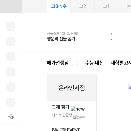
고3·N수
고2
고1
대
선물 3개 100% 당첨!
선물 100% 증정!
여름방학 스터디 캐시백
2027 러셀 단과
스마트러닝앱
메가패스
메가패스 수강생 무료혜택!
사회공헌 캠페인
행운의 선물 뽑기
메가스터디 X 올리브
메가런 썸머스쿨
강사 공개선발
설문 EVENT
3일 무료 체험권
메가클럽 멤버십
희망이룸 메가나눔
영
메가선생님
수능·내신
대학별고
온라인서점
교재 찾기
베스트 한줄평
TOP
8월 구매 EVENT