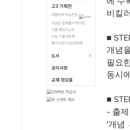
에 수
고3 기획전
비킬러
여름방학 학습진단
지금은 문제풀이 타이밍
기출 북킷리스트
STE
■
수능 기출 N회독
메가스터디 E실전N제
개념을
도서
필요한
공지사항
동시에
교재 정오표
STE
■
-
출제
‘
개념