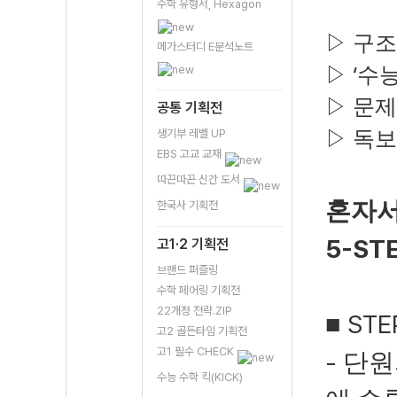
수학 유형서, Hexagon
▷
구조
메가스터디 E분석노트
‘
▷
수
▷
문제
공통 기획전
생기부 레벨 UP
▷
독보
EBS 고교 교재
따끈따끈 신간 도서
혼자서
한국사 기획전
5-ST
고1·2 기획전
브랜드 퍼즐링
수학 페어링 기획전
22개정 전략.ZIP
STE
■
고2 골든타임 기획전
고1 필수 CHECK
-
단원
수능 수학 킥(KICK)