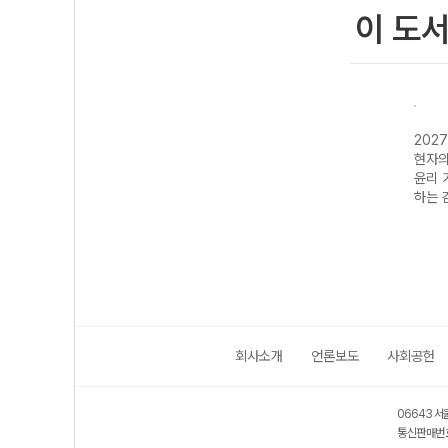
이 도
능대비
2027 수능대비
2027 수능대비
2027 수능대비
202
생활과
현자의 돌 윤리와
현자의 돌 윤리와
현자의 돌 생활과
현자의
분석서
사상 기출로 시작
사상 6평 분석서
윤리 수능 실전
윤리 
능완성
하는 감각
&EBS 수능완성
개념 완성
하는 
연계 N제
회사소개
언론보도
사회공헌
06643 서
통신판매번호