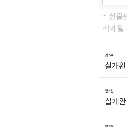
* 한줄
삭제될 
김*윤
실개완
정*섭
실개완
이*연