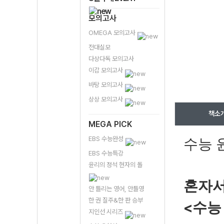
모의고사
OMEGA 모의고사
전대실모
다상다독 모의고사
이감 모의고사
바탕 모의고사
상상 모의고사
책소
MEGA PICK
EBS 수능완성
수능 
EBS 수능특강
윤리의 정석 현자의 돌
혼자서
안 틀리는 영어, 안틀영
한 권 질주&한 판 승부
<
수능
지인선 시리즈