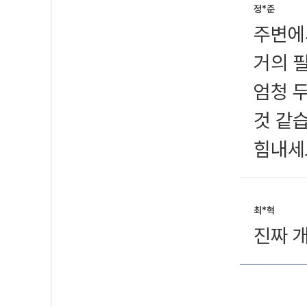
정*준
주변에
거의 
엄청 
것 같
힘내세
최*혁
진짜 