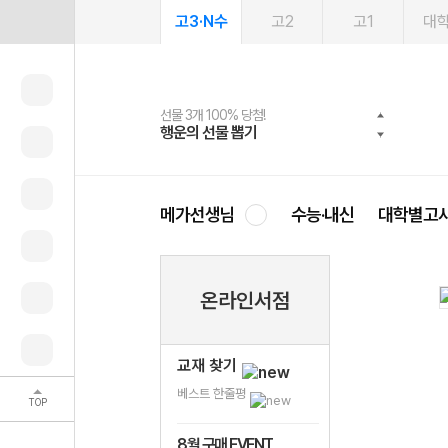
고3·N수
고2
고1
대
선물 3개 100% 당첨!
선물 100% 증정!
2027 러셀 단과
스마트러닝앱
메가패스
메가패스 수강생 무료혜택!
사회공헌 캠페인
행운의 선물 뽑기
메가스터디 X 올리브
강사 공개선발
설문 EVENT
3일 무료 체험권
메가클럽 멤버십
희망이룸 메가나눔
영
메가선생님
수능·내신
대학별고
온라인서점
교재 찾기
베스트 한줄평
TOP
8월 구매 EVENT