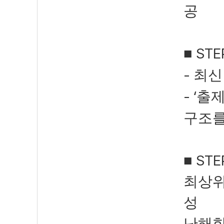
공
STE
■
-
최신
- ‘
출제
구조
STE
■
최상위
성
난해한