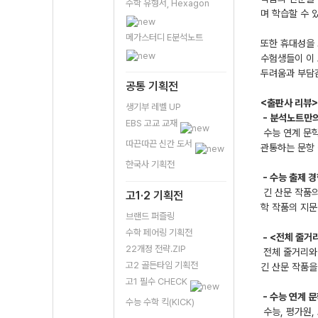
수학 유형서, Hexagon
며 학습할 수 
메가스터디 E분석노트
또한 휴대성을
수험생들이 이
두려움과 부담감
공통 기획전
<출판사 리뷰>
생기부 레벨 UP
- 분석노트만의
EBS 고교 교재
수능 연계 문학
따끈따끈 신간 도서
관통하는 문항 
한국사 기획전
- 수능 출제 
긴 산문 작품의
고1·2 기획전
학 작품의 지
브랜드 퍼즐링
수학 페어링 기획전
- <전체 줄거리
22개정 전략.ZIP
전체 줄거리와 
고2 골든타임 기획전
긴 산문 작품을
고1 필수 CHECK
- 수능 연계 
수능 수학 킥(KICK)
수능, 평가원,