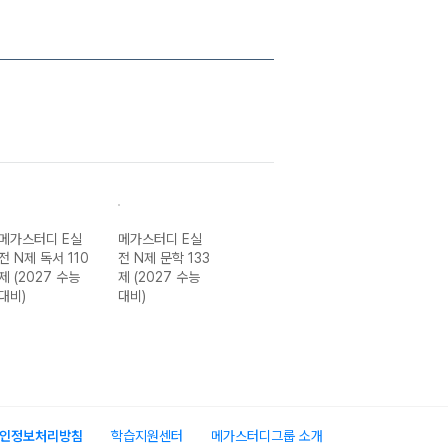
메가스터디 E실
메가스터디 E실
메가스터디 E분
메가스터디 E분
전 N제 독서 110
전 N제 문학 133
석노트 수능완성
석노트 수능특강
제 (2027 수능
제 (2027 수능
편 (2027 수능
편 고전 시가
대비)
대비)
대비)
(2026년)
인정보처리방침
학습지원센터
메가스터디그룹 소개