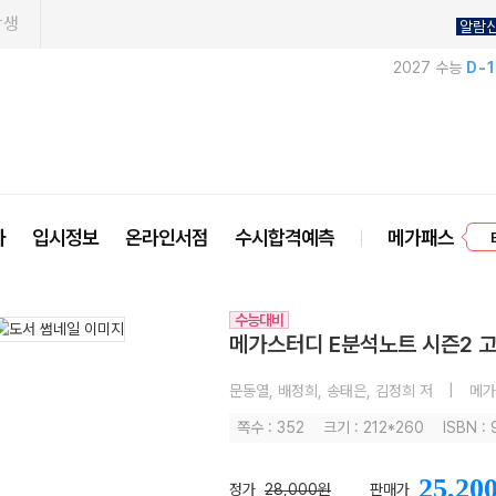
학생
알람
2027 수능
D-
프
사
입시정보
온라인서점
수시합격예측
메가패스
수능대비
메가스터디 E분석노트 시즌2 고
문동열, 배정희, 송태은, 김정희 저
|
메가
쪽수 : 352
크기 : 212*260
ISBN :
25,20
정가
28,000원
판매가