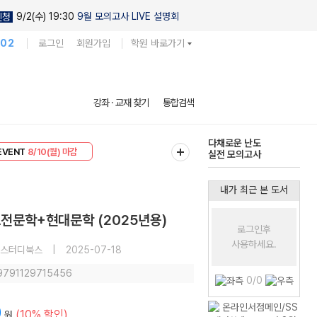
9/2(수) 19:30
9월 모의고사 LIVE 설명회
신청
102
로그인
회원가입
학원 바로가기
현우진의
강좌 · 교재 찾기
통합검색
킬링캠프 시즌1
리미엄 30
8/10(월) 마감
다채로운 난도
EVENT
8/10(월) 마감
실전 모의고사
내가 최근 본 도서
전문학+현대문학 (2025년용)
로그인후
사용하세요.
스터디북스
|
2025-07-18
 9791129715456
0/0
0
(10% 할인)
원