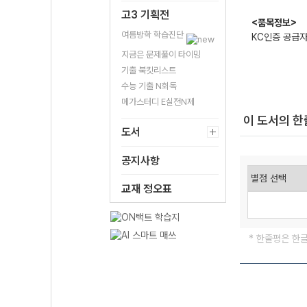
고3 기획전
<품목정보>
여름방학 학습진단
KC인증 공급
지금은 문제풀이 타이밍
기출 북킷리스트
수능 기출 N회독
메가스터디 E실전N제
이 도서의 
도서
공지사항
교재 정오표
* 한줄평은 한