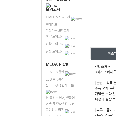
모의고사
OMEGA 모의고사
전대실모
다상다독 모의고사
이감 모의고사
바탕 모의고사
상상 모의고사
책소
MEGA PICK
<책 소개>
EBS 수능완성
<메가스터디 E
EBS 수능특강
[본권 – 작품
윤리의 정석 현자의 돌
수능 연계 문학
개념을 보다 밀
안 틀리는 영어, 안틀영
내용과 감상 포
한 권 질주&한 판 승부
지인선 시리즈
[부록 – 줄거
작품의 전문을 