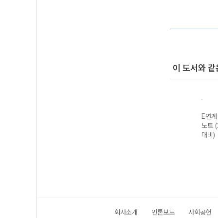
이 도서와 같
E실
메가스터디 E실
메가스터디 E분
메가스터디 E분
E연계
 110
전 N제 문학 133
석노트 수능완성
석노트 수능특강
노트 
수능
제 (2027 수능
편 (2027 수능
편 고전 시가
대비)
대비)
대비)
(2026년)
회사소개
언론보도
사회공헌