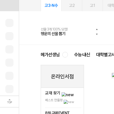
고3·N수
고2
고1
대
선물 3개 100% 당첨!
선물 100% 증정!
여름방학 스터디 캐시백
2027 러셀 단과
스마트러닝앱
메가패스
메가패스 수강생 무료혜택!
사회공헌 캠페인
행운의 선물 뽑기
메가스터디 X 올리브
메가런 썸머스쿨
강사 공개선발
설문 EVENT
3일 무료 체험권
메가클럽 멤버십
희망이룸 메가나눔
영
메가선생님
수능·내신
대학별고
온라인서점
교재 찾기
베스트 한줄평
TOP
8월 구매 EVENT