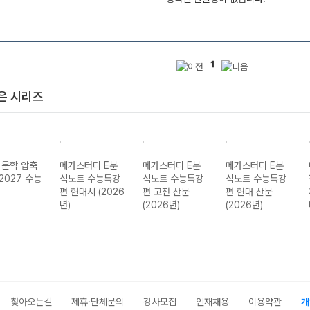
1
은 시리즈
 문학 압축
메가스터디 E분
메가스터디 E분
메가스터디 E분
(2027 수능
석노트 수능특강
석노트 수능특강
석노트 수능특강
편 현대시 (2026
편 고전 산문
편 현대 산문
년)
(2026년)
(2026년)
찾아오는길
제휴·단체문의
강사모집
인재채용
이용약관
개