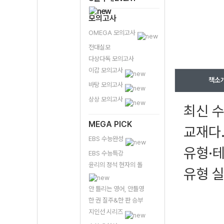
모의고사
OMEGA 모의고사
전대실모
다상다독 모의고사
이감 모의고사
책소
바탕 모의고사
상상 모의고사
최신 
MEGA PICK
교재다.
EBS 수능완성
유형·테
EBS 수능특강
윤리의 정석 현자의 돌
유형 
안 틀리는 영어, 안틀영
한 권 질주&한 판 승부
지인선 시리즈