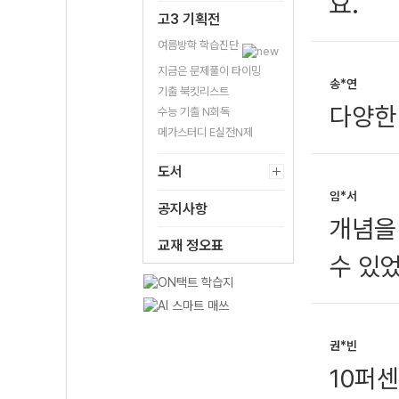
요.
고3 기획전
여름방학 학습진단
지금은 문제풀이 타이밍
송*연
기출 북킷리스트
다양한
수능 기출 N회독
메가스터디 E실전N제
도서
임*서
공지사항
개념을
교재 정오표
수 있
권*빈
10퍼