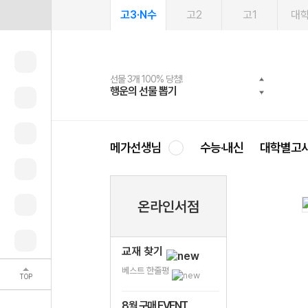
고3·N수
고2
고1
대
선물 3개 100% 당첨!
선물 100% 증정!
여름방학 스터디 캐시백
2027 러셀 단과
스마트러닝앱
메가패스
메가패스 수강생 무료혜택!
사회공헌 캠페인
행운의 선물 뽑기
메가스터디 X 올리브
메가런 썸머스쿨
강사 공개선발
설문 EVENT
3일 무료 체험권
메가클럽 멤버십
희망이룸 메가나눔
영
메가선생님
수능·내신
대학별고
온라인서점
교재 찾기
베스트 한줄평
TOP
8월 구매 EVENT