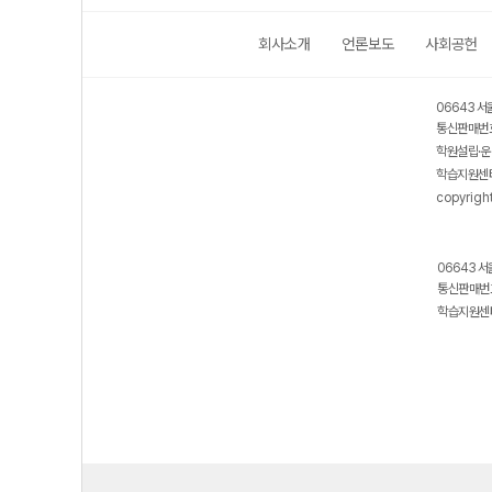
회사소개
언론보도
사회공헌
06643 서
통신판매번호
학원설립·운
학습지원센터
copyrigh
06643 서
통신판매번호
학습지원센터