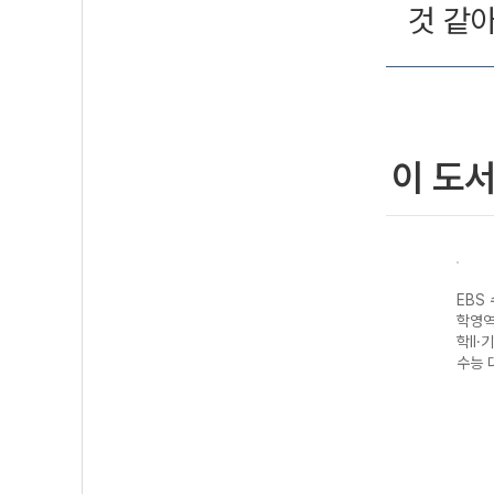
것 같
이 도
성 과
EBS 수능완성 제
EBS 수능완성 과
EBS 수능완성 제
EBS
생명
2외국어&한문영
학탐구영역 지구
2외국어&한문영
학영역
7 수
역 독일어I
과학II (2027 수
역 스페인어I
학II·
(2027 수능 대
능 대비)
(2027 수능 대
수능 
비)
비)