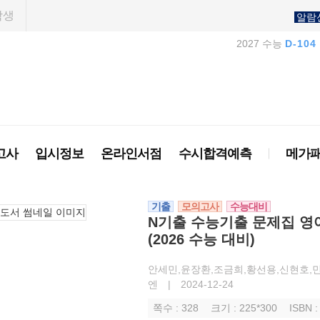
학생
알람
2027 수능
D-104
고사
입시정보
온라인서점
수시합격예측
메가
기출
모의고사
수능대비
N기출 수능기출 문제집 영어
(2026 수능 대비)
안세민,윤장환,조금희,황선용,신현호,
엔
|
2024-12-24
쪽수 : 328
크기 : 225*300
ISBN 