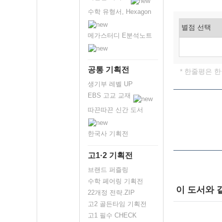
수학 유형서, Hexagon
메가스터디 E분석노트
공통 기획전
* 한줄평은 
생기부 레벨 UP
EBS 고교 교재
따끈따끈 신간 도서
한국사 기획전
고1·2 기획전
브랜드 퍼즐링
수학 페어링 기획전
이 도서와 
22개정 전략.ZIP
고2 골든타임 기획전
고1 필수 CHECK