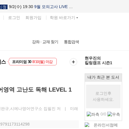
9/2(수) 19:30
9월 모의고사 LIVE 설명회
신청
로그인
회원가입
학원 바로가기
다채로운 난도
강좌 · 교재 찾기
통합검색
실전 모의고사
EVENT
8/10(월) 마감
현우진의
패스
프리미엄 30
8/10(월) 마감
킬링캠프 시즌1
내가 최근 본 도서
영역 고난도 독해 LEVEL 1
로그인후
사용하세요.
민판규,시에나영어연구소 집필진 저
|
미래
0/0
: 9791173114298