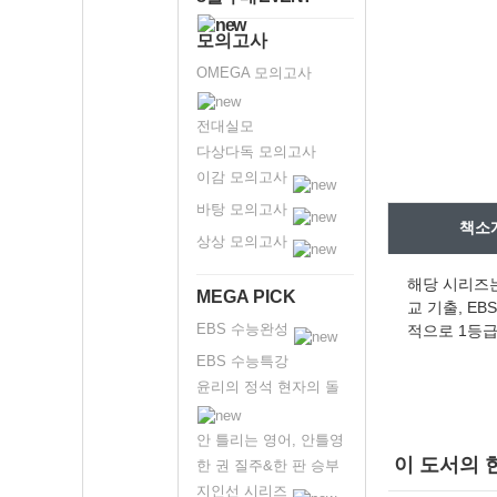
모의고사
OMEGA 모의고사
전대실모
다상다독 모의고사
이감 모의고사
바탕 모의고사
책소
상상 모의고사
해당 시리즈는 
MEGA PICK
교 기출, E
EBS 수능완성
적으로 1등급
EBS 수능특강
윤리의 정석 현자의 돌
안 틀리는 영어, 안틀영
이 도서의 
한 권 질주&한 판 승부
지인선 시리즈