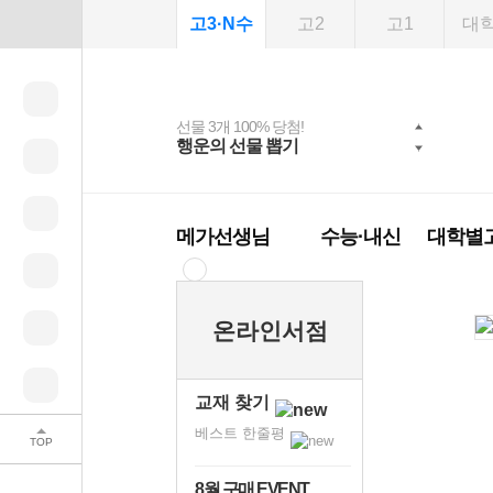
고3·N수
고2
고1
대
선물 3개 100% 당첨!
선물 100% 증정!
여름방학 스터디 캐시
2027 러셀 단과
스마트러닝앱
메가패스
메가패스 수강생 무료
사회공헌 캠페인
행운의 선물 뽑기
메가스터디 X 올리
강사 공개선발
설문 EVENT
3일 무료 체험권
희망이룸 메가나눔
백
혜택!
브영
메가런 썸머스쿨
메가클럽 멤버십
메가선생님
수능·내신
대학별
온라인서점
교재 찾기
베스트 한줄평
TOP
8월 구매 EVENT