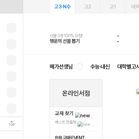
고3·N수
고2
고1
대
선물 3개 100% 당첨!
선물 100% 증정!
여름방학 스터디 캐시백
2027 러셀 단과
스마트러닝앱
메가패스
메가패스 수강생 무료혜택!
사회공헌 캠페인
행운의 선물 뽑기
메가스터디 X 올리브
메가런 썸머스쿨
강사 공개선발
설문 EVENT
3일 무료 체험권
메가클럽 멤버십
희망이룸 메가나눔
영
메가선생님
수능·내신
대학별고
온라인서점
교재 찾기
베스트 한줄평
TOP
8월 구매 EVENT