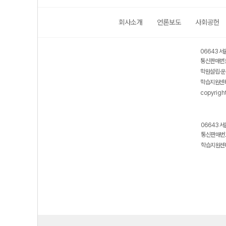
회사소개
언론보도
사회공헌
06643 서
통신판매번호
학원설립·운
학습지원센터
copyrigh
06643 서
통신판매번호
학습지원센터