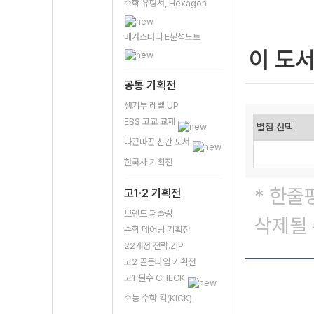
수학 유형서, Hexagon
메가스터디 E분석노트
이 도
공통 기획전
생기부 레벨 UP
EBS 고교 교재
따끈따끈 신간 도서
한국사 기획전
* 한줄
고1·2 기획전
브랜드 퍼즐링
삭제될 
수학 페어링 기획전
22개정 전략.ZIP
고2 골든타임 기획전
고1 필수 CHECK
수능 수학 킥(KICK)