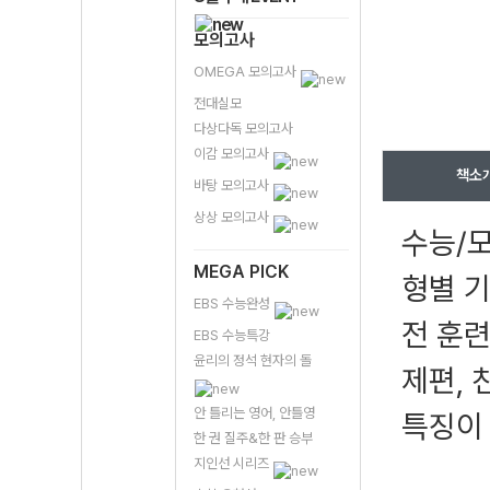
모의고사
OMEGA 모의고사
전대실모
다상다독 모의고사
이감 모의고사
책소
바탕 모의고사
상상 모의고사
수능/
MEGA PICK
형별 기
EBS 수능완성
전 훈련
EBS 수능특강
윤리의 정석 현자의 돌
제편, 
안 틀리는 영어, 안틀영
특징이 
한 권 질주&한 판 승부
지인선 시리즈