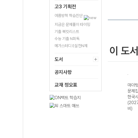
고3 기획전
여름방학 학습진단
지금은 문제풀이 타이밍
기출 북킷리스트
수능 기출 N회독
메가스터디 E실전N제
이 도
도서
공지사항
교재 정오표
기출
마더텅 수능기출
마더텅 수능기출
마더텅 수능기출
마더텅
·문화
문제집 기하
문제집 윤리와 사
문제집 지구과학II
문제집
 대
(2027 수능 대
상 (2027 수능
(2027 수능 대
한국사
비)
대비)
비)
(202
비)