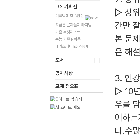
고3 기획전
▷ 상
여름방학 학습진단
간만 잘
지금은 문제풀이 타이밍
기출 북킷리스트
본 문
수능 기출 N회독
메가스터디 E실전N제
은 해설
도서
공지사항
3. 인
교재 정오표
▷ 10
우를 
어하는지
다.수