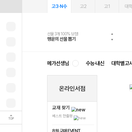
고3·N수
고2
고1
대
선물 3개 100% 당첨!
선물 100% 증정!
2027 러셀 단과
스마트러닝앱
메가패스
메가패스 수강생 무료혜택!
사회공헌 캠페인
행운의 선물 뽑기
메가스터디 X 올리브
강사 공개선발
설문 EVENT
3일 무료 체험권
메가클럽 멤버십
희망이룸 메가나눔
영
메가선생님
수능·내신
대학별고
온라인서점
교재 찾기
베스트 한줄평
TOP
8월 구매 EVENT