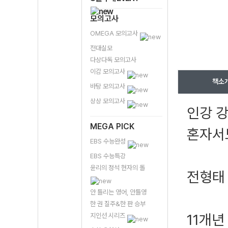
모의고사
OMEGA 모의고사
전대실모
다상다독 모의고사
이감 모의고사
책소
바탕 모의고사
상상 모의고사
인강 
MEGA PICK
혼자서
EBS 수능완성
EBS 수능특강
윤리의 정석 현자의 돌
전형태 
안 틀리는 영어, 안틀영
한 권 질주&한 판 승부
11개년
지인선 시리즈