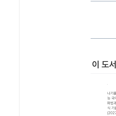
이 도
나기출 베이직(입
나기출 평가원 수
나기출
문자용) 평가원
능 국어 7개년 문
능 국
수능 국어 과외식
학 과외식 기출문
화법과
기출문제집
제집 (2027 수능
식 기
(2027 수능 대
대비)
(202