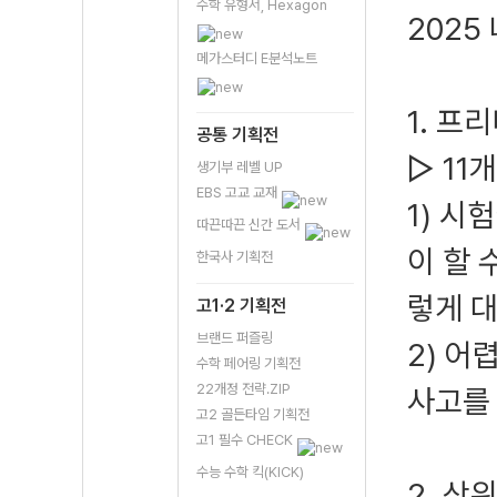
수학 유형서, Hexagon
2025
메가스터디 E분석노트
1. 프
공통 기획전
▷ 11
생기부 레벨 UP
EBS 고교 교재
1) 시
따끈따끈 신간 도서
이 할 
한국사 기획전
렇게 
고1·2 기획전
브랜드 퍼즐링
2) 어
수학 페어링 기획전
22개정 전략.ZIP
사고를
고2 골든타임 기획전
고1 필수 CHECK
수능 수학 킥(KICK)
2. 상