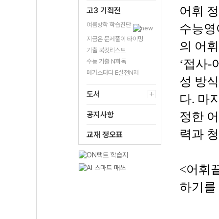
어휘 정
고3 기획전
여름방학 학습진단
수능영어
지금은 문제풀이 타이밍
의 어휘
기출 북킷리스트
‘접사-
수능 기출 N회독
메가스터디 E실전N제
성 방식
도서
다. 마
공지사항
정한 어
력과 청
교재 정오표
<어휘끝
하기를