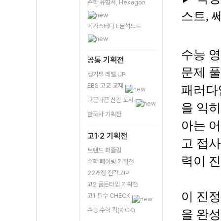
수학 유형서, Hexagon
스트, 
메가스터디 E분석노트
수능 영
공통 기획전
문제 풀
생기부 레벨 UP
EBS 고교 교재
패러다
따끈따끈 신간 도서
을 익히
한국사 기획전
아는 어
고1·2 기획전
고 접사
브랜드 퍼즐링
력이 진
수학 페어링 기획전
22개정 전략.ZIP
고2 골든타임 기획전
이 진정
고1 필수 CHECK
수능 수학 킥(KICK)
을 완성