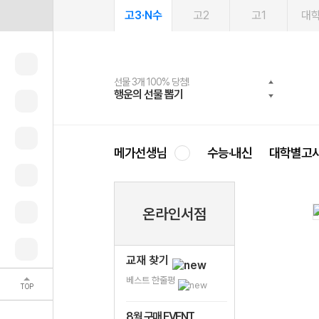
고3·N수
고2
고1
대
선물 3개 100% 당첨!
선물 100% 증정!
여름방학 스터디 캐시백
2027 러셀 단과
스마트러닝앱
메가패스
메가패스 수강생 무료혜택!
사회공헌 캠페인
행운의 선물 뽑기
메가스터디 X 올리브
메가런 썸머스쿨
강사 공개선발
설문 EVENT
3일 무료 체험권
메가클럽 멤버십
희망이룸 메가나눔
영
메가선생님
수능·내신
대학별고
온라인서점
교재 찾기
베스트 한줄평
TOP
8월 구매 EVENT