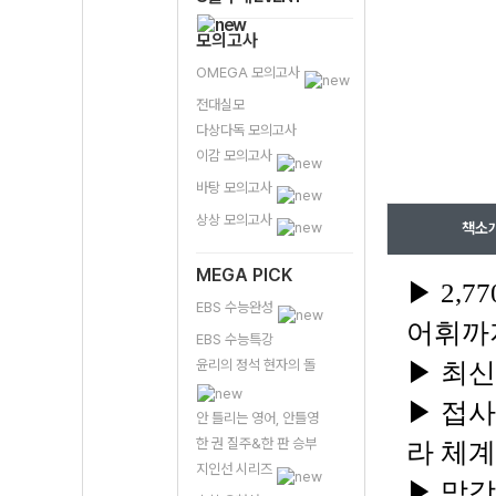
모의고사
OMEGA 모의고사
전대실모
다상다독 모의고사
이감 모의고사
바탕 모의고사
상상 모의고사
책소
MEGA PICK
▶ 2,
EBS 수능완성
어휘까
EBS 수능특강
윤리의 정석 현자의 돌
▶ 최신
▶ 접사
안 틀리는 영어, 안틀영
한 권 질주&한 판 승부
라 체
지인선 시리즈
▶ 막강