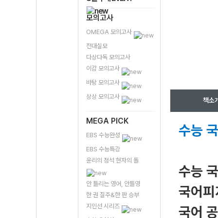
모의고사
OMEGA 모의고사
전대실모
다상다독 모의고사
이감 모의고사
바탕 모의고사
상상 모의고사
책소
MEGA PICK
수능 
EBS 수능완성
EBS 수능특강
윤리의 정석 현자의 돌
수능 국
안 틀리는 영어, 안틀영
국어피
한 권 질주&한 판 승부
지인선 시리즈
국어 