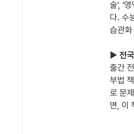
술’, 
다. 
습관화
▶
전국
출간 
부법 
로 문
면, 이