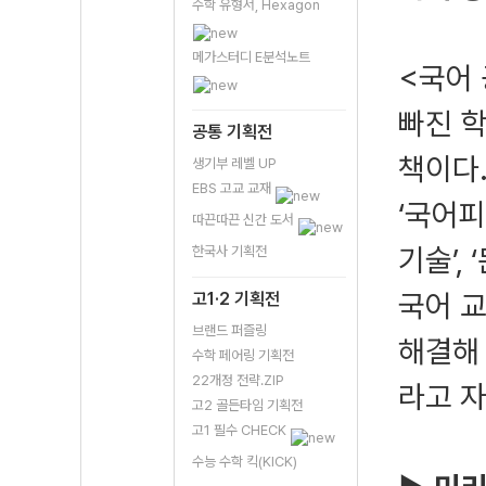
수학 유형서, Hexagon
메가스터디 E분석노트
<국어
빠진 
공통 기획전
책이다.
생기부 레벨 UP
EBS 고교 교재
‘국어피
따끈따끈 신간 도서
기술’,
한국사 기획전
국어 교
고1·2 기획전
브랜드 퍼즐링
해결해 
수학 페어링 기획전
22개정 전략.ZIP
라고 자
고2 골든타임 기획전
고1 필수 CHECK
수능 수학 킥(KICK)