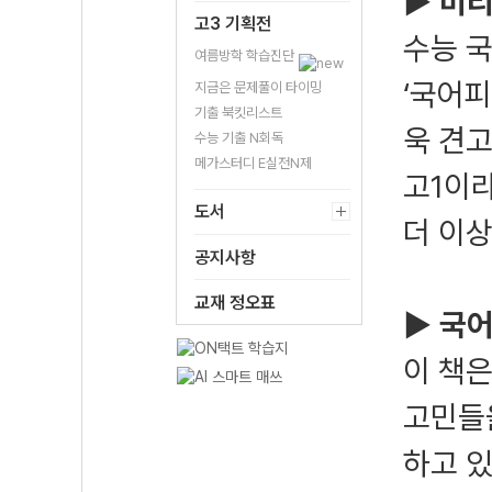
▶ 미
고3 기획전
수능 
여름방학 학습진단
‘국어
지금은 문제풀이 타이밍
기출 북킷리스트
욱 견고
수능 기출 N회독
메가스터디 E실전N제
고1이
도서
더 이상
공지사항
교재 정오표
▶ 국어
이 책은
고민들
하고 있