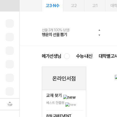
고3·N수
고2
고1
대
선물 3개 100% 당첨!
선물 100% 증정!
여름방학 스터디 캐시백
2027 러셀 단과
스마트러닝앱
메가패스
메가패스 수강생 무료혜택!
사회공헌 캠페인
행운의 선물 뽑기
메가스터디 X 올리브
메가런 썸머스쿨
강사 공개선발
설문 EVENT
3일 무료 체험권
메가클럽 멤버십
희망이룸 메가나눔
영
메가선생님
수능·내신
대학별고
온라인서점
교재 찾기
베스트 한줄평
TOP
8월 구매 EVENT