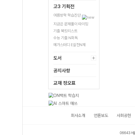
고3 기획전
여름방학 학습진단
지금은 문제풀이 타이밍
기출 북킷리스트
수능 기출 N회독
메가스터디 E실전N제
도서
공지사항
교재 정오표
회사소개
언론보도
사회공헌
06643 서