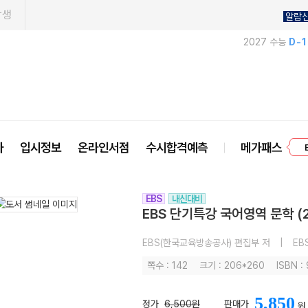
학생
알람
2027 수능
D-
프
사
입시정보
온라인서점
수시합격예측
메가패스
EBS
내신대비
EBS 단기특강 국어영역 문학 (
EBS(한국교육방송공사) 편집부 저
|
EB
쪽수 : 142
크기 : 206*260
ISBN 
5,850
정가
6,500원
판매가