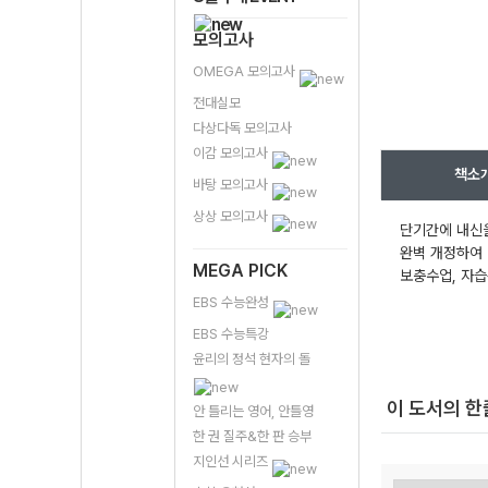
모의고사
OMEGA 모의고사
전대실모
다상다독 모의고사
이감 모의고사
책소
바탕 모의고사
상상 모의고사
단기간에 내신을
완벽 개정하여 
MEGA PICK
보충수업, 자습
EBS 수능완성
EBS 수능특강
윤리의 정석 현자의 돌
이 도서의 
안 틀리는 영어, 안틀영
한 권 질주&한 판 승부
지인선 시리즈