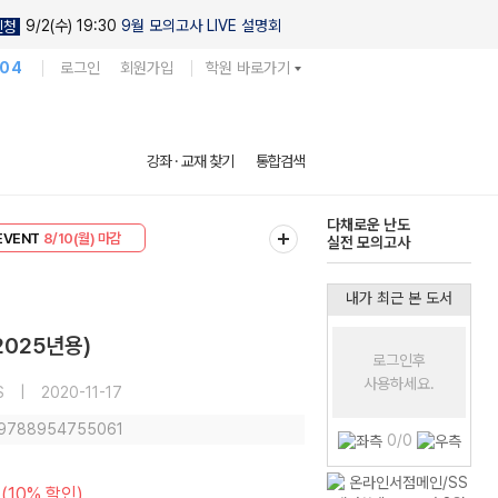
9/2(수) 19:30
9월 모의고사 LIVE 설명회
신청
104
로그인
회원가입
학원 바로가기
다채로운 난도
강좌 · 교재 찾기
통합검색
실전 모의고사
리미엄 30
8/10(월) 마감
현우진의
EVENT
8/10(월) 마감
킬링캠프 시즌1
내가 최근 본 도서
2025년용)
로그인후
사용하세요.
S
|
2020-11-17
: 9788954755061
0/0
(10% 할인)
원