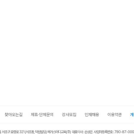
찾아오는길
제휴·단체문의
강사모집
인재채용
이용약관
개
울 서초구 효령로 321 (서초동, 덕원빌딩) 메가스터디교육(주) 대표이사 : 손성은 사업자등록번호 : 780-87-00