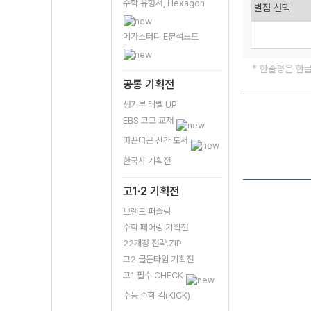
수학 유형서, Hexagon
메가스터디 E분석노트
* 한줄평은 한
공통 기획전
생기부 레벨 UP
EBS 고교 교재
따끈따끈 신간 도서
한국사 기획전
고1·2 기획전
브랜드 퍼즐링
수학 페어링 기획전
22개정 전략.ZIP
고2 골든타임 기획전
고1 필수 CHECK
수능 수학 킥(KICK)