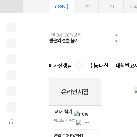
고3·N수
고2
고1
대
선물 3개 100% 당첨!
선물 100% 증정!
여름방학 스터디 캐시백
2027 러셀 단과
스마트러닝앱
메가패스
메가패스 수강생 무료혜택!
사회공헌 캠페인
행운의 선물 뽑기
메가스터디 X 올리브
메가런 썸머스쿨
강사 공개선발
설문 EVENT
3일 무료 체험권
메가클럽 멤버십
희망이룸 메가나눔
영
메가선생님
수능·내신
대학별고
온라인서점
교재 찾기
베스트 한줄평
TOP
8월 구매 EVENT