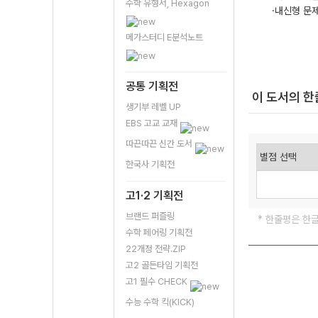
수학 유형서, Hexagon
·내신형 문제,
메가스터디 E분석노트
공통 기획전
이 도서의 
생기부 레벨 UP
EBS 고교 교재
따끈따끈 신간 도서
한국사 기획전
고1·2 기획전
브랜드 퍼즐링
* 한줄평은 한
수학 페어링 기획전
22개정 전략.ZIP
고2 골든타임 기획전
고1 필수 CHECK
수능 수학 킥(KICK)