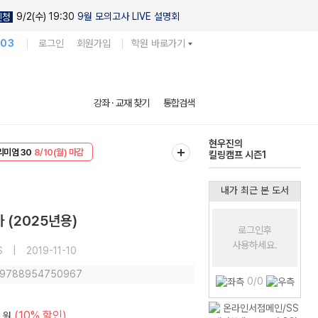
9/2(수) 19:30
9월 모의고사 LIVE 설명회
신청
103
로그인
회원가입
학원 바로가기
다채로운 난도
강좌 · 교재 찾기
통합검색
실전 모의고사
EVENT
8/10(월) 마감
현우진의
리미엄 30
8/10(월) 마감
킬링캠프 시즌1
내가 최근 본 도서
 (2025년용)
로그인후
사용하세요.
S
|
2019-11-10
: 9788954750967
0/0
(10% 할인)
원