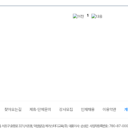
1
찾아오는길
제휴·단체문의
강사모집
인재채용
이용약관
개
울 서초구 효령로 321 (서초동, 덕원빌딩) 메가스터디교육(주) 대표이사 : 손성은 사업자등록번호 : 780-87-00