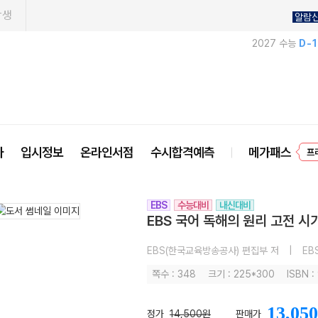
학생
알람
2027 수능
D-
사
입시정보
온라인서점
수시합격예측
메가패스
프
EBS
수능대비
내신대비
EBS 국어 독해의 원리 고전 시가
EBS(한국교육방송공사) 편집부 저
|
EB
쪽수 : 348
크기 : 225*300
ISBN 
13,050
정가
14,500원
판매가