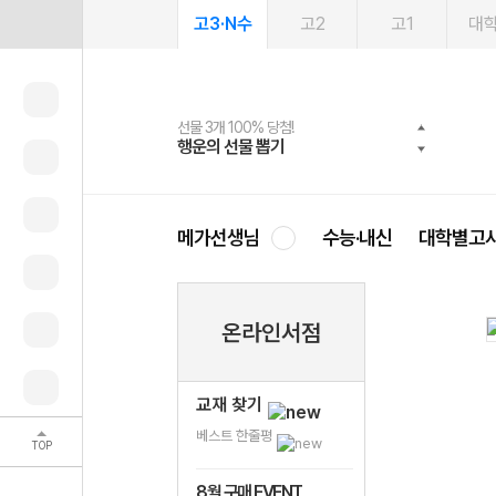
고3·N수
고2
고1
대
선물 3개 100% 당첨!
선물 100% 증정!
여름방학 스터디 캐시백
2027 러셀 단과
스마트러닝앱
메가패스
메가패스 수강생 무료혜택!
사회공헌 캠페인
행운의 선물 뽑기
메가스터디 X 올리브
메가런 썸머스쿨
강사 공개선발
설문 EVENT
3일 무료 체험권
메가클럽 멤버십
희망이룸 메가나눔
영
메가선생님
수능·내신
대학별고
온라인서점
교재 찾기
베스트 한줄평
TOP
8월 구매 EVENT