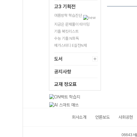
고3 기획전
여름방학 학습진단
지금은 문제풀이 타이밍
기출 북킷리스트
수능 기출 N회독
메가스터디 E실전N제
도서
공지사항
교재 정오표
회사소개
언론보도
사회공헌
06643 서