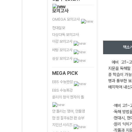
모의고사
OMEGA 모의고사
전대실모
다상다독 모의고사
이감 모의고사
책소
바탕 모의고사
상상 모의고사
예비 고1~고2
지문을 독해할 
MEGA PICK
중 학습이 가능
명과 풍부한 보
EBS 수능완성
배치하여 내신과
EBS 수능특강
윤리의 정석 현자의 돌
·예비 고1~고
안 틀리는 영어, 안틀영
·독해 방법을 
·현대시, 현대
한 권 질주&한 판 승부
·원리 익히기'
지인선 시리즈
·작품과 지문