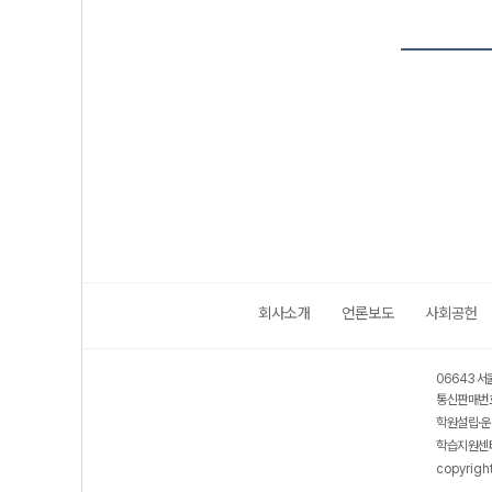
회사소개
언론보도
사회공헌
06643 서
통신판매번호
학원설립·운
학습지원센터
copyrigh