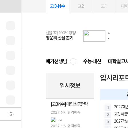
고3·N수
고2
고1
대
선물 3개 100% 당첨!
선물 100% 증정!
2027 러셀 단과
스마트러닝앱
메가패스
메가패스 수강생 무료혜택!
사회공헌 캠페인
행운의 선물 뽑기
메가스터디 X 올리브
강사 공개선발
설문 EVENT
3일 무료 체험권
메가클럽 멤버십
희망이룸 메가나눔
영
메가선생님
수능·내신
대학별고
입시리포
입시정보
[고3·N수] 대입 성공전략
1
2027 정시 합격예측
고3, 여
2
TOP
2027학
3
2027 수시 합격예측