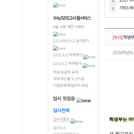
2027 
4
5
수능/모의고사 풀서비스
9월 모평 채점 이벤트
[수시]
학생부
[고3·N수] 9.2 모의평가
2026학년
[고2] 9.2 학력평가
[고1] 9.2 학력평가
역대 등급컷 공개
역대 정답률 & 난이도
기출문제/해설강의 모음
입시 첫걸음
입시전략
입시리포트
학생부는 어
입시뉴스
새 학기까지