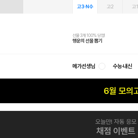
고3·N수
고2
고
선물 3개 100% 당첨!
선물 100% 증정!
여름방학 스터디 캐시백
2027 러셀 단과
스마트러닝앱
메가패스
메가패스 수강생 무료혜택!
사회공헌 캠페인
행운의 선물 뽑기
메가스터디 X 올리브
메가런 썸머스쿨
강사 공개선발
설문 EVENT
3일 무료 체험권
메가클럽 멤버십
희망이룸 메가나눔
영
메가선생님
수능·내신
6월 모의
오늘만! 자동 응모
채점 이벤트