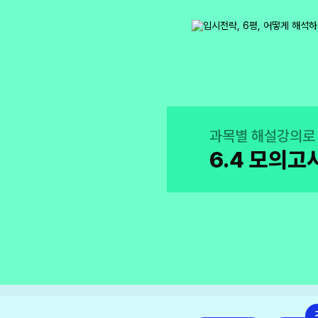
목표달성 장
“무엇이든 공감해
고3·N수
과목별 해설강의로 
6.4 모의