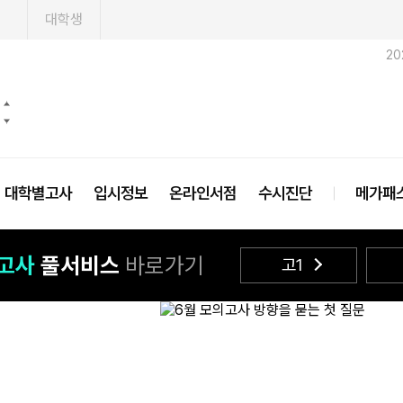
1
대학생
20
대학별고사
입시정보
온라인서점
수시진단
메가패
의고사
풀서비스
바로가기
고1