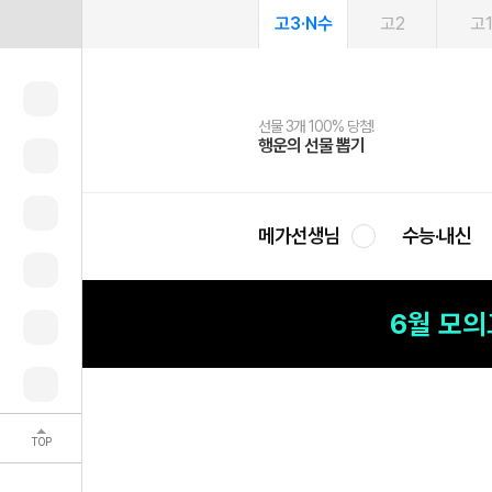
고3·N수
고2
고
선물 3개 100% 당첨!
선물 100% 증정!
여름방학 스터디 캐시백
2027 러셀 단과
스마트러닝앱
메가패스
메가패스 수강생 무료혜택!
사회공헌 캠페인
행운의 선물 뽑기
메가스터디 X 올리브
메가런 썸머스쿨
강사 공개선발
설문 EVENT
3일 무료 체험권
메가클럽 멤버십
희망이룸 메가나눔
영
메가선생님
수능·내신
6월 모
TOP