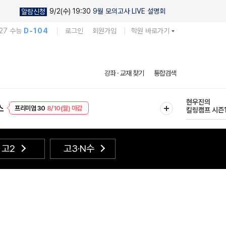
9/2(수) 19:30
9월 모의고사 LIVE 설명회
알람신청
27 수능
D-104
로그인
회원가입
학원 바로가기
강좌 · 교재 찾기
통합검색
현우진의
EVENT
8/10(월) 마감
킬링캠프 시즌
스
프리미엄 30
8/10(월) 마감
다채로운 난도
실전 모의고사
고2
고3·N수