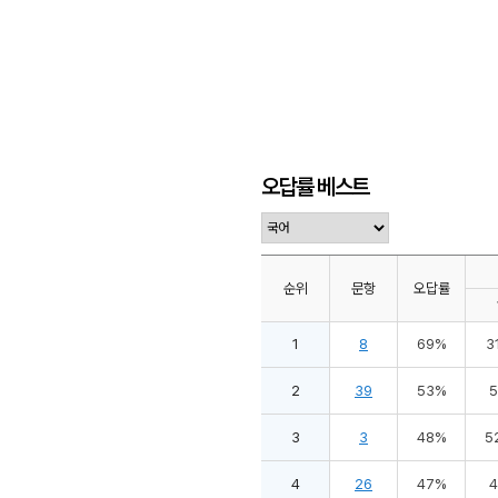
오답률 베스트
순위
문항
오답률
1
8
69%
3
2
39
53%
3
3
48%
5
4
26
47%