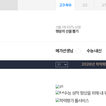
고3·N수
고2
고
선물 3개 100% 당첨!
선물 100% 증정!
여름방학 스터디 캐시백
2027 러셀 단과
스마트러닝앱
메가패스
메가패스 수강생 무료혜택!
사회공헌 캠페인
행운의 선물 뽑기
메가스터디 X 올리브
메가런 썸머스쿨
강사 공개선발
설문 EVENT
3일 무료 체험권
메가클럽 멤버십
희망이룸 메가나눔
영
메가선생님
수능·내신
2026년 학력
수능 성적 향상을 위해 내 