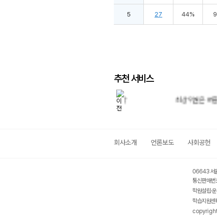
5
27
44%
추천 서비스
9월 학평 대비 특강
최상위권은 여름방학에 결정된
회사소개
언론보도
사회공헌
06643 서
통신판매번호
학원설립·운
학습지원센터
copyrigh