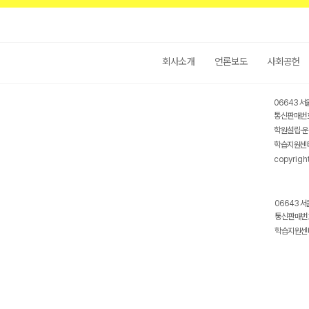
회사소개
언론보도
사회공헌
06643 서
통신판매번호
학원설립·운
학습지원센터
copyrigh
06643 서
통신판매번호
학습지원센터