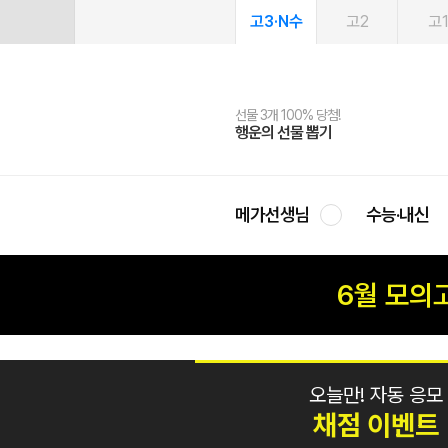
고3·N수
고2
고
선물 3개 100% 당첨!
선물 100% 증정!
2027 러셀 단과
스마트러닝앱
메가패스
메가패스 수강생 무료혜택!
사회공헌 캠페인
행운의 선물 뽑기
메가스터디 X 올리브
강사 공개선발
설문 EVENT
3일 무료 체험권
메가클럽 멤버십
희망이룸 메가나눔
영
메가선생님
수능·내신
6월 모의
오늘만! 자동 응모
채점 이벤트