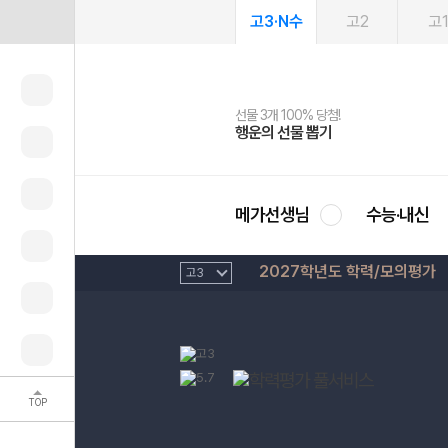
고3·N수
고2
고
선물 3개 100% 당첨!
선물 100% 증정!
여름방학 스터디 캐시백
2027 러셀 단과
스마트러닝앱
메가패스
메가패스 수강생 무료혜택!
사회공헌 캠페인
행운의 선물 뽑기
메가스터디 X 올리브
메가런 썸머스쿨
강사 공개선발
설문 EVENT
3일 무료 체험권
메가클럽 멤버십
희망이룸 메가나눔
영
메가선생님
수능·내신
2027학년도 학력/모의평가
TOP