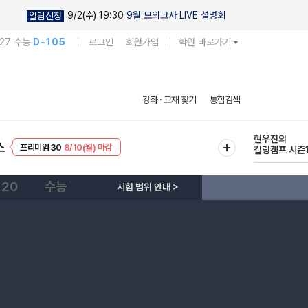
9/2(수) 19:30
9월 모의고사 LIVE 설명회
알람신청
027 수능
D-105
로그인
회원가입
학원 바로가기
다채로운 난도
강좌 · 교재 찾기
통합검색
실전 모의고사
EVENT
8/10(월) 마감
현우진의
스
프리미엄 30
8/10(월) 마감
킬링캠프 시즌
.20
수능
시험 범위 안내 >