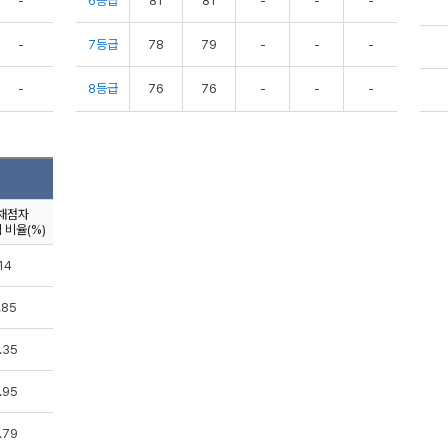
-
6등급
81
81
-
-
-
-
7등급
78
79
-
-
-
-
8등급
76
76
-
-
-
채점자
 비율(%)
14
.85
.35
.95
.79