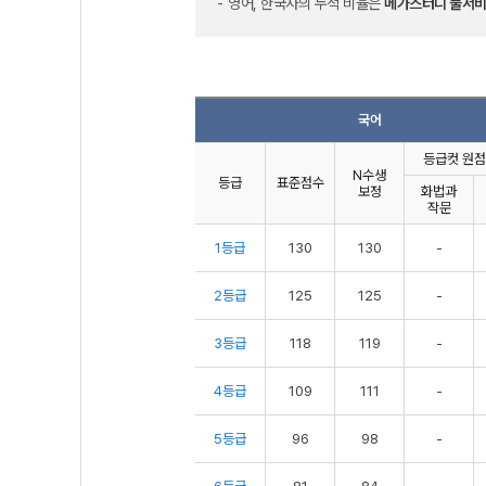
영어, 한국사의 누적 비율은
메가스터디 풀서비
국어
등급컷 원점
N수생
등급
표준점수
보정
화법과
작문
1등급
130
130
-
2등급
125
125
-
3등급
118
119
-
4등급
109
111
-
5등급
96
98
-