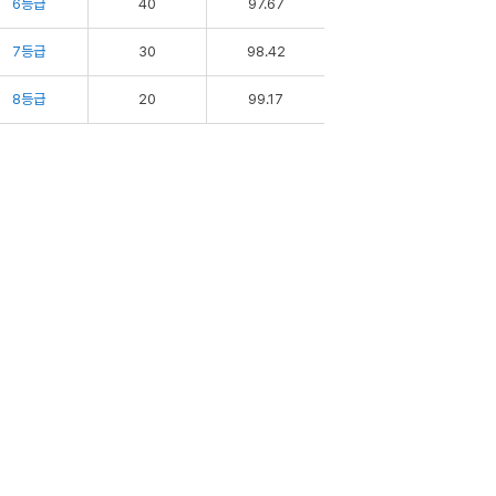
6등급
40
97.67
7등급
30
98.42
8등급
20
99.17