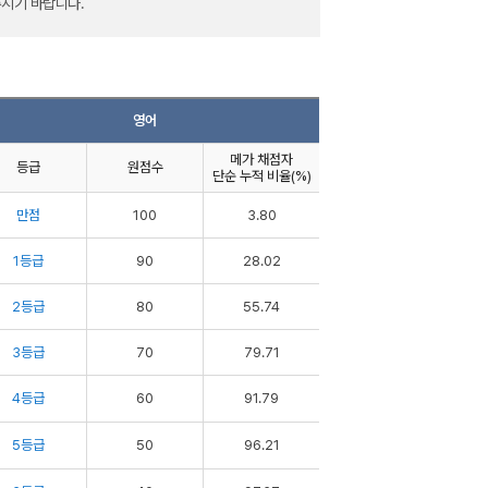
주시기 바랍니다.
영어
메가 채점자
등급
원점수
단순 누적 비율(%)
만점
100
3.80
1등급
90
28.02
2등급
80
55.74
3등급
70
79.71
4등급
60
91.79
5등급
50
96.21