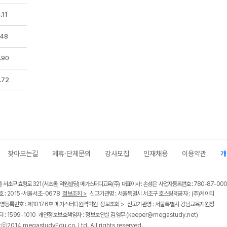
.11
.48
.90
.72
찾아오는길
제휴·단체문의
강사모집
인재채용
이용약관
개
울 서초구 효령로 321 (서초동, 덕원빌딩) 메가스터디교육(주) 대표이사 : 손성은 사업자등록번호 : 780-87-00
 : 2015-서울서초-0678
정보조회 >
신고기관명 : 서울특별시 서초구 호스팅제공자 : (주)케이티
영등록번호 : 제10176호 메가스터디원격학원
정보조회 >
신고기관명 : 서울특별시 강남교육지원청
 : 1599-1010 개인정보보호책임자 : 정보보안실 김영무
(keeper@megastudy.net)
tⓒ2014 megastudyEdu.co.,Ltd. All rights reserved.