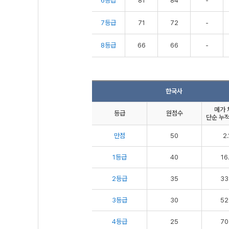
6등급
81
84
-
7등급
71
72
-
8등급
66
66
-
한국사
메가 
등급
원점수
단순 누적
만점
50
2.
1등급
40
16
2등급
35
33
3등급
30
52
4등급
25
70