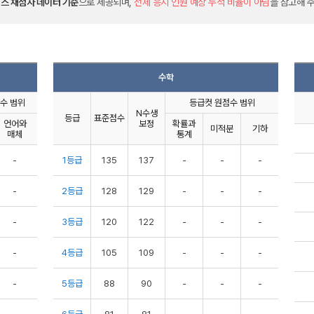
스 채점자 데이터 기준
으로 제공되며,
전체 응시 인원 예상 누적 비율이 아님
을 참고해 
수학
수 범위
등급컷 원점수 범위
N수생
등급
표준점수
언어와
보정
확률과
미적분
기하
매체
통계
-
1등급
135
137
-
-
-
-
2등급
128
129
-
-
-
-
3등급
120
122
-
-
-
-
4등급
105
109
-
-
-
-
5등급
88
90
-
-
-