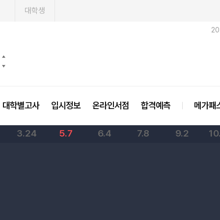
1
대학생
2
대학별고사
입시정보
온라인서점
합격예측
메가패
3.24
5.7
6.4
7.8
9.2
10