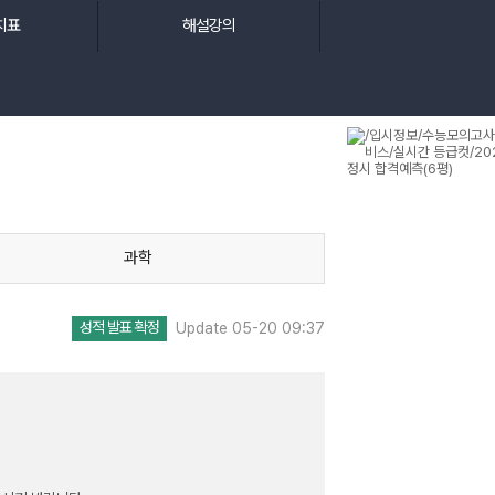
치표
해설강의
과학
성적 발표 확정
Update 05-20 09:37