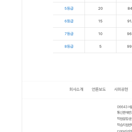
5등급
20
84
6등급
15
91
7등급
10
96
8등급
5
99
회사소개
언론보도
사회공헌
06643 서
통신판매번호
학원설립·운
학습지원센터
copyrigh