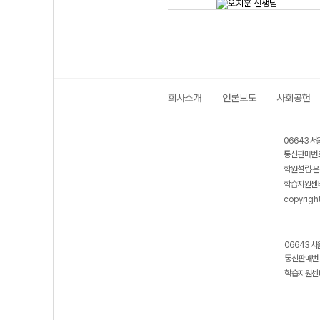
회사소개
언론보도
사회공헌
06643 서
통신판매번호
학원설립·운
학습지원센터
copyrigh
06643 서
통신판매번호
학습지원센터