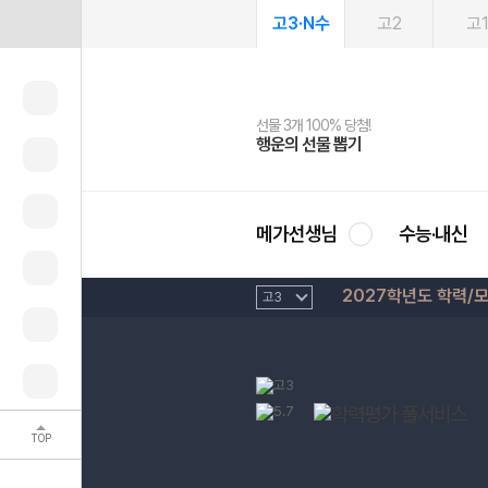
고3·N수
고2
고
선물 3개 100% 당첨!
선물 100% 증정!
여름방학 스터디 캐시백
2027 러셀 단과
스마트러닝앱
메가패스
메가패스 수강생 무료혜택!
사회공헌 캠페인
행운의 선물 뽑기
메가스터디 X 올리브
메가런 썸머스쿨
강사 공개선발
설문 EVENT
3일 무료 체험권
메가클럽 멤버십
희망이룸 메가나눔
영
메가선생님
수능·내신
2027학년도 학력/
TOP