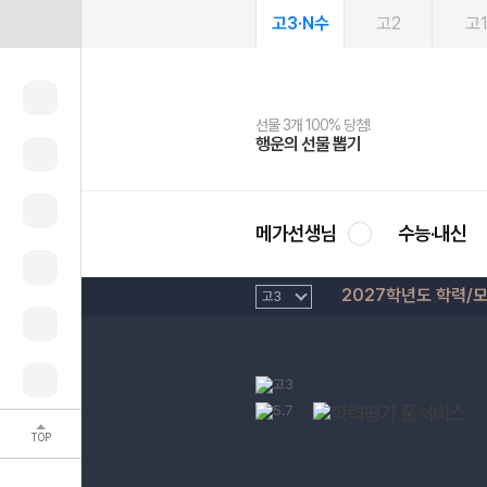
고3·N수
고2
고
선물 3개 100% 당첨!
선물 100% 증정!
여름방학 스터디 캐시백
2027 러셀 단과
스마트러닝앱
메가패스
메가패스 수강생 무료혜택!
사회공헌 캠페인
행운의 선물 뽑기
메가스터디 X 올리브
메가런 썸머스쿨
강사 공개선발
설문 EVENT
3일 무료 체험권
메가클럽 멤버십
희망이룸 메가나눔
영
메가선생님
수능·내신
2027학년도 학력/
TOP