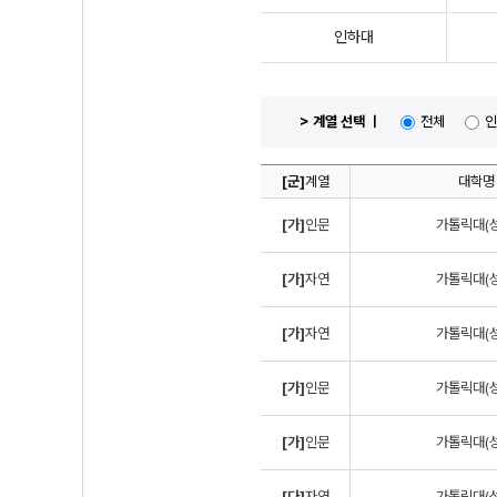
인하대
> 계열 선택 ㅣ
전체
인
[군]
계열
대학명
[가]
인문
가톨릭대(성
[가]
자연
가톨릭대(성
[가]
자연
가톨릭대(성
[가]
인문
가톨릭대(성
[가]
인문
가톨릭대(성
[다]
자연
가톨릭대(성