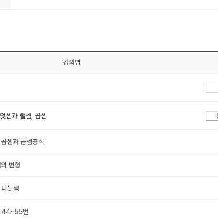
강의명
 덧셈과 뺄셈, 곱셈
의 곱셈과 곱셈공식
식의 변형
 나눗셈
 44~55번