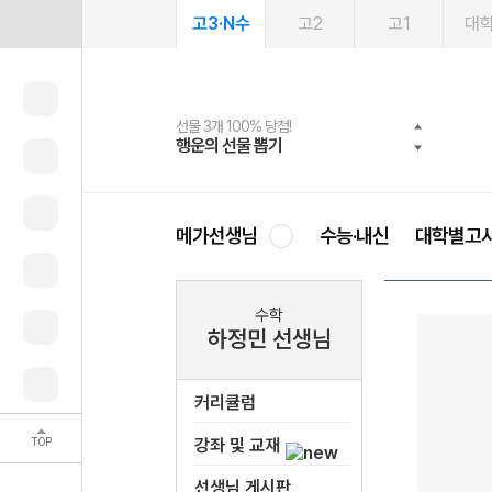
고3·N수
고2
고1
대
선물 3개 100% 당첨!
선물 100% 증정!
여름방학 스터디 캐시백
2027 러셀 단과
스마트러닝앱
메가패스
메가패스 수강생 무료혜택!
사회공헌 캠페인
행운의 선물 뽑기
메가스터디 X 올리브
메가런 썸머스쿨
강사 공개선발
설문 EVENT
3일 무료 체험권
메가클럽 멤버십
희망이룸 메가나눔
영
메가선생님
수능·내신
대학별고
수학
하정민 선생님
커리큘럼
TOP
강좌 및 교재
선생님 게시판