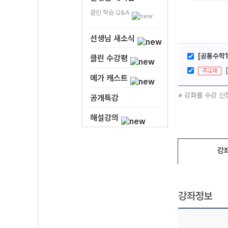
클린 학습 Q&A
선생님 새소식
[공통수학1
클린 수강평
주교재
메가 캐스트
※ 강좌를 수강 신
공개특강
해설강의
강
강좌정보