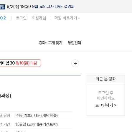
9/2(수) 19:30
9월 모의고사 LIVE 설명회
신청
102
로그인
회원가입
학원 바로가기
강좌 · 교재 찾기
통합검색
리미엄 30
8/10(월) 마감
EVENT
8/10(월) 마감
최근 본 강좌
로그인 후
육과정)
확인하세요
로그인하기 >
좌 유형
수능(기초), 내신(개념학습)
강 기간
159일 (교재배송기간포함)