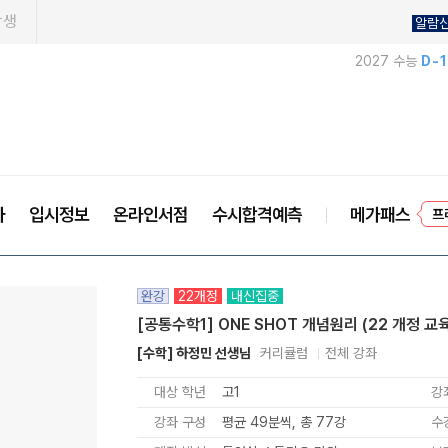
학생
알람
2027 수능
D-
프
사
입시정보
온라인서점
수시합격예측
메가패스
완강
22개정
내신집중
[공통수학1] ONE SHOT 개념원리 (22 개정 교
[수학] 하정민 선생님
커리큘럼
전체 강좌
대상 학년
고1
강
강좌 구성
평균 49분씩, 총 77강
수