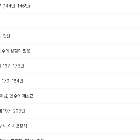
P (144번~146번)
의 연산
소수의 성질의 활용
 167~178번
 179~184번
거듭제곱, 음수의 제곱근
제 197~208번
정식, 이차방정식