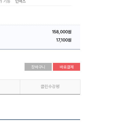
가 기능
인덱스
158,000원
17,100원
장바구니
바로결제
클린수강평