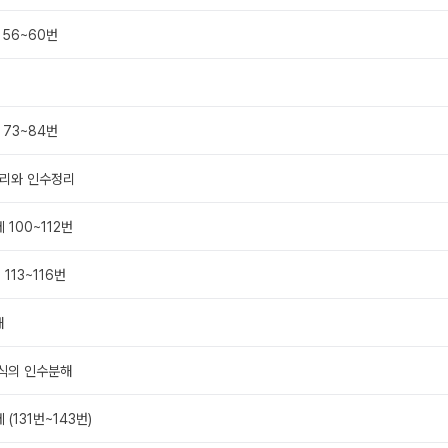
 56~60번
 73~84번
정리와 인수정리
 100~112번
 113~116번
해
 식의 인수분해
 (131번~143번)