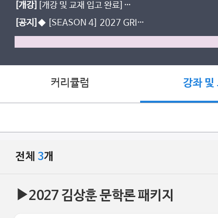
[개강]
[개강 및 교재 입고 완료]
2028 본질로부터 시작하라
[공지]
◆ [SEASON 4] 2027 GRIT
학습 계획표 ◆ (26.08.06.ver)
커리큘럼
강좌 및
전체
3
개
▶2027 김상훈 문학론 패키지