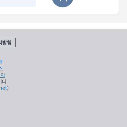
리방침
개
스
조회
이티
net
)