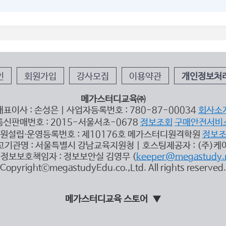
인
회원가입
강사모집
이용약관
개인정보처
메가스터디교육㈜
대표이사 : 손성은 | 사업자등록번호 : 780-87-00034
회사소
통신판매번호 : 2015-서울서초-0678
정보조회
구매안전서비
원설립∙운영등록번호 : 제10176호 메가스터디원격학원
정보
고기관명 : 서울특별시 강남교육지원청 | 호스팅제공자 : (주)케
정보보호책임자 : 정보보안실 김영무 (
keeper@megastudy.
CopyrightⓒmegastudyEdu.co.,Ltd. All rights reserved.
메가스터디교육 스토어