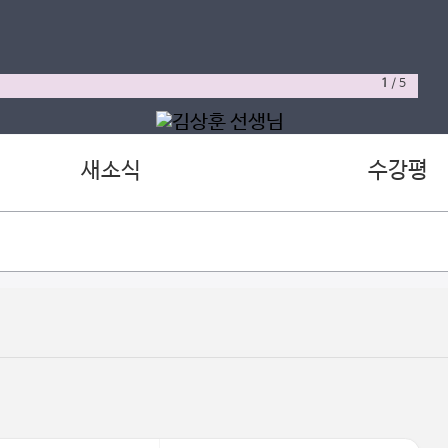
1
/
5
새소식
수강평