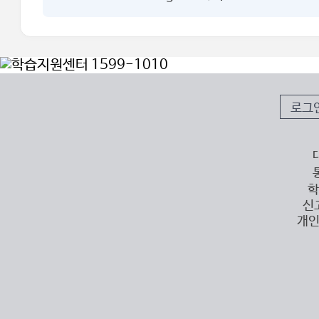
로그
학
신
개인