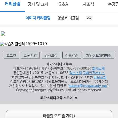
커리큘럼
강좌 및 교재
Q&A
새소식
수강
이미지 커리큘럼
영상 커리큘럼
교재
로그인
회원가입
강사모집
이용약관
개인정보처리방침
메가스터디교육㈜
대표이사 : 손성은 | 사업자등록번호 : 780-87-00034
회사소개
통신판매번호 : 2015-서울서초-0678
정보조회
구매안전서비스
학원설립∙운영등록번호 : 제10176호 메가스터디원격학원
정보조회
신고기관명 : 서울특별시 강남교육지원청 | 호스팅제공자 : (주)케이티
개인정보보호책임자 : 정보보안실 김영무 (
keeper@megastudy.net
)
CopyrightⓒmegastudyEdu.co.,Ltd. All rights reserved.
메가스터디교육 스토어
태블릿 모드 홈 가기 >