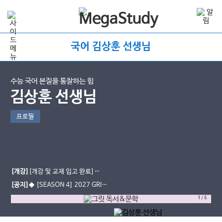
국어 김상훈 선생님
수능 국어 본질을 통찰하는 힘
김상훈 선생님
프로필
[개강]
[개강 및 교재 입고 완료]
2028 본질로부터 시작하라
[공지]
◆ [SEASON 4] 2027 GRIT
학습 계획표 ◆ (26.08.06.ver)
1
/
5