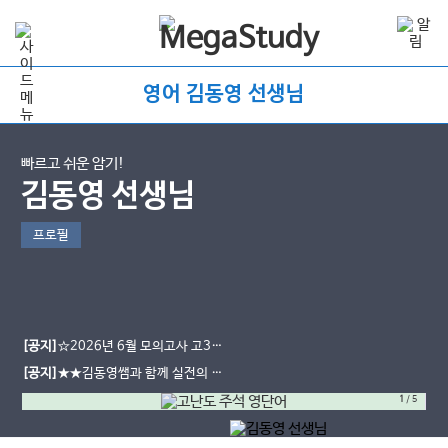
영어 김동영 선생님
빠르고 쉬운 암기!
김동영 선생님
프로필
[공지]
☆2026년 6월 모의고사 고3
기출 단어 자료☆가 찾아왔습니다!!!
[공지]
★★김동영쌤과 함께 실전의 기
준을 세우다★★
1
/
5