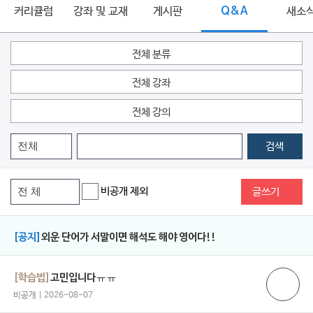
커리큘럼
강좌 및 교재
게시판
Q&A
새소
전체 분류
전체 강좌
전체 강의
검색
비공개 제외
글쓰기
[공지]
외운 단어가 서말이면 해석도 해야 영어다!!
[학습법]
고민입니다ㅠㅠ
비공개 | 2026-08-07