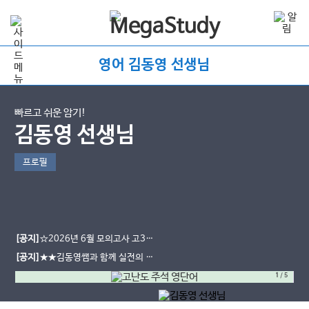
영어 김동영 선생님
빠르고 쉬운 암기!
김동영 선생님
프로필
[공지]
☆2026년 6월 모의고사 고3
기출 단어 자료☆가 찾아왔습니다!!!
[공지]
★★김동영쌤과 함께 실전의 기
준을 세우다★★
1
/
5