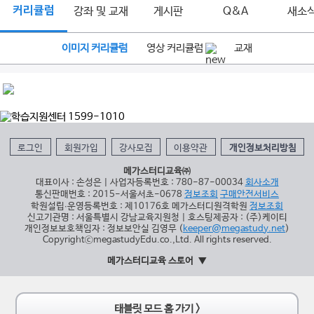
커리큘럼
강좌 및 교재
게시판
Q&A
새소
이미지 커리큘럼
영상 커리큘럼
교재
로그인
회원가입
강사모집
이용약관
개인정보처리방침
메가스터디교육㈜
대표이사 : 손성은 | 사업자등록번호 : 780-87-00034
회사소개
통신판매번호 : 2015-서울서초-0678
정보조회
구매안전서비스
학원설립∙운영등록번호 : 제10176호 메가스터디원격학원
정보조회
신고기관명 : 서울특별시 강남교육지원청 | 호스팅제공자 : (주)케이티
개인정보보호책임자 : 정보보안실 김영무 (
keeper@megastudy.net
)
CopyrightⓒmegastudyEdu.co.,Ltd. All rights reserved.
메가스터디교육 스토어
태블릿 모드 홈 가기 >