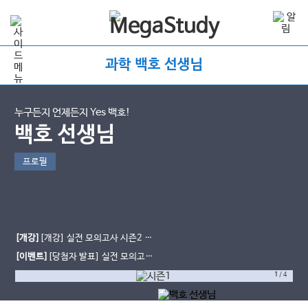
과학 백호 선생님
누구든지 언제든지 Yes 백호!
백호 선생님
프로필
[개강]
[개강] 실전 모의고사 시즌2 개
강&교재 입고
[이벤트]
[당첨자 발표] 실전 모의고사
열공 다짐 이벤트
1
/
4