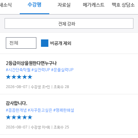
새소식
수강평
자료실
메가캐스트
백호 상담소
전체 강좌
비공개 제외
2등급이상을원한다면누구나
#시간단축탁월 #실전력UP #문풀실력UP
2026-08-07 | 수강생 조*인 | 조회수 28
감사합니다.
#꼼꼼한개념 #자꾸듣고싶은 #명쾌한해설
2026-08-07 | 수강생 이*희 | 조회수 25