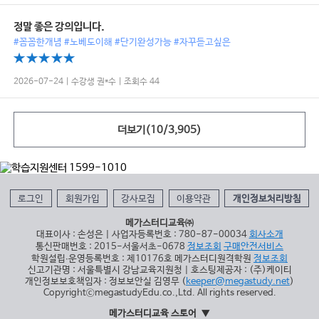
정말 좋은 강의입니다.
#꼼꼼한개념 #노베도이해 #단기완성가능 #자꾸듣고싶은
2026-07-24 | 수강생 권*수 | 조회수 44
더보기(
10
/
3,905
)
로그인
회원가입
강사모집
이용약관
개인정보처리방침
메가스터디교육㈜
대표이사 : 손성은 | 사업자등록번호 : 780-87-00034
회사소개
통신판매번호 : 2015-서울서초-0678
정보조회
구매안전서비스
학원설립∙운영등록번호 : 제10176호 메가스터디원격학원
정보조회
신고기관명 : 서울특별시 강남교육지원청 | 호스팅제공자 : (주)케이티
개인정보보호책임자 : 정보보안실 김영무 (
keeper@megastudy.net
)
CopyrightⓒmegastudyEdu.co.,Ltd. All rights reserved.
메가스터디교육 스토어