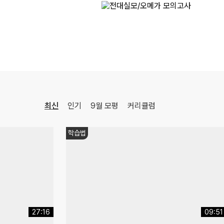
최신
인기
9월 모평
커리큘럼
쌤추천
08:15
06:54