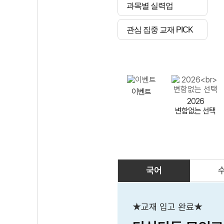
과목별 실력업
관심 집중 교재 PICK
이벤트
2026
변함없는 선택
국어
AI
스마트 매쓰
인테그랄/
큐브/김급식
★교재 입고 완료★