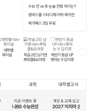
수능 전 vs 후 논술 전형 차이는?
정시 합격예측 
썸머스쿨 스터디캐시백! 메가런
매일 수강 미션 도
메가패스 3일 무료
메가클럽 멤버십 
측
대학별
파이널
학습고민 남기면
하반기 등급 UP
실전 모고 훈련
뿌링클&요아정
FINAL 천우신조
영어는 V 김지영
회
과학
대학별고사
문항 출제자
공개 모집
장
지금 이벤트 중
개강 & 교재 입고
나BS 수능완성
2027 익히마 2