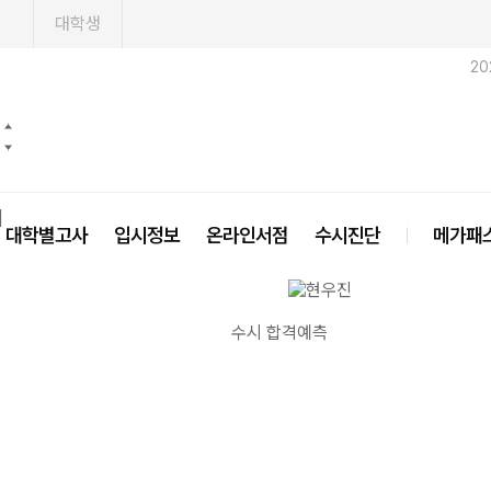
1
대학생
20
닫기
대학별고사
입시정보
온라인서점
수시진단
메가패