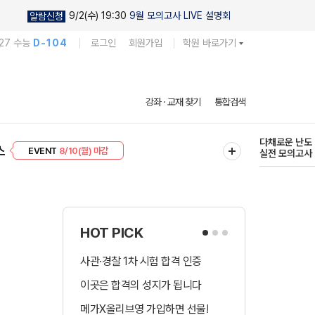
9/2(수) 19:30
9월 모의고사 LIVE 설명회
알람신청
27 수능
D-104
로그인
회원가입
학원 바로가기
현우진의
강좌 · 교재 찾기
통합검색
킬링캠프 시즌
프리미엄 30
8/10(월) 마감
다채로운 난도
스
EVENT
8/10(월) 마감
실전 모의고사
HOT PICK
사관·경찰 1차 시험 합격 인증
수시 합격예측 
이곳은 합격의 성지가 됩니다
국어 다상다독 
메가X올리브영 가입하면 선물!
장학금 총 9천! 