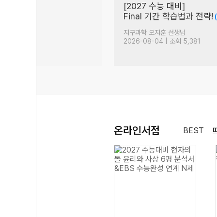
시간만 투자하자
죄송합니다
(81)
(189)
생님
수학 민동휘 선생님
| 조회 7,282
2026-08-05 | 조회 11,923
온라인서점
BEST