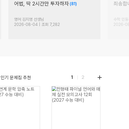
9월 모의고사 대비 전략과 학습 방
9평 전
향
제2외국어 이선옥 선생님
영어 킹콩
2026-08-04 | 조회 1,227
2026-08
더
1
2
인기 문제집 추천