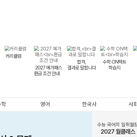
지원 핵심 원칙
전형별 전략
대학별 입결 분석
수시 합격예
메가스터디
커리큘럼
합격,
수학 ON택트
2027 메가패스
결과로 말합니다
학습지
환급 조건 안내
meBOOK
제안하기
수학
영어
한국사
사
의대
메가클럽
프리미엄관
멤버십
수능 국어의 일취월
2027 월클래스