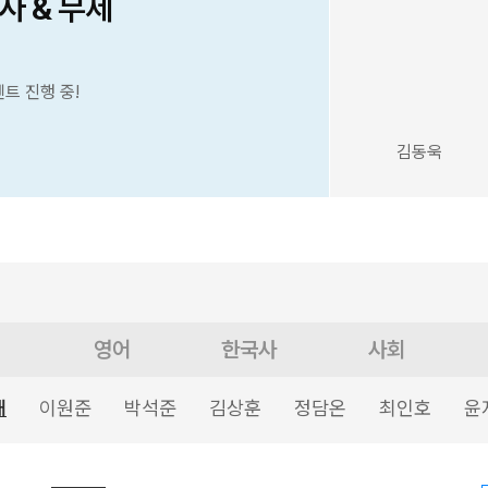
사 & 무제
벤트 진행 중!
김동욱
영어
한국사
사회
태
이원준
박석준
김상훈
정담온
최인호
윤