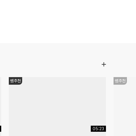
수능대비
9월 모평
16:52