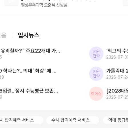
강좌
행성우주과학
오준석
선생님
도 추천해드립니다.
08.07(금)
[통합과학] Build Up 암기편 (고2 개념 압축)
통합과학
장풍
선생님
08.08(토)
걸음
입시뉴스
[윤리와사상] 2027 ZIP-UP N제
[15개정] 윤리
어준규
선생님
[2027대입] `사탐런 유리할까?` 주요22개대 가운데 수시 `사탐런 불가` 서울대 등 6개교 `수능최저 과탐지정`
08.08(토)
지원
전략
5
[생활과윤리] 2027 FINAL FIVE ZONE 모의고사 (시즌1)
2026-07-31
[15개정] 윤리
어준규
선생님
2026 SKY 입결 톱10 학과는?.. 의대`최강`에 첨단학과/무전공/경제 약진 ‘다변화 흐름`
08.10(월)
지원
전략
89
[인문학과 윤리] 캔버스 교과서 리베르스쿨
2026-07-24
인문학과 윤리
윤재준
선생님
한국전통문화대 2026입결.. 정시 수능평균 보존과학 1.5등급 `최고` 국가유산관리 전통건축/무형유산 톱3
08.10(월)
핫이슈
09
[윤리와 사상] 캔버스 완자
2026-07-21
윤리와 사상
윤재준
선생님
08.12(수)
2027 김기현의 COLLECTION 모의고사 시즌1
시 합격예측 서비스
수시 합격예측 서비스
역대 등급
수학
김기현
선생님