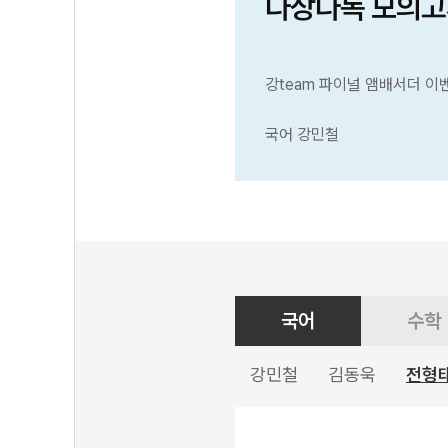
다상다독 모의고
강team 파이널 앰배서더 이
국어 강민철
국어
수학
강민철
김동욱
전형