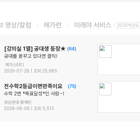
08.14(금)
[22개정] 강민철의 기본2 [문학]
국어
강민철
선생님
브 영상/칼럼
메가런
미래야 서비스
08.14(금)
2026학년도
ONSET 모의고사 - 시즌1
수학
강영찬
선생님
08.17(월)
[강의실 1열] 공대생 등장★
(64)
[22개정] [확률과 통계] 김기현의 수능 KICK-OFF
공대를 꿈꾸고 있다면 클릭!
수학
김기현
선생님
메가스터디
08.18(화)
2026-07-28 | 조회 25,965
[정치와법] 2027 적자생존 모의고사 시즌2
[15개정] 일반사회
최적
선생님
전수학2등급이면만족이요
(75)
08.18(화)
수학 2면 *목표달성*인 사람~!
[사회문화] 2027 적자생존 모의고사 시즌2
성균관대 황예린
[15개정] 일반사회
최적
선생님
2026-08-06 | 조회 5,513
08.07(금)
2027 평가원 출제요소만 담은 N제 [SNS3.5] 수학Ⅰ+수학Ⅱ
수학
이승효
선생님