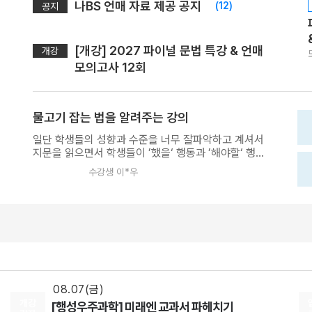
나BS 언매 자료 제공 공지
(12)
공지
[개강] 2027 파이널 문법 특강 & 언매
개강
모의고사 12회
물고기 잡는 법을 알려주는 강의
일단 학생들의 성향과 수준을 너무 잘파악하고 계셔서
지문을 읽으면서 학생들이 ’했을‘ 행동과 ’해야할‘ 행동
들을 명확히 구분해서 컴팩트하게 전달되는 이 느낌이
수강생 이*우
너무 좋았고 그래서 내가 한 행동과 해야할 행동들이 조
08.18(화)
금씩 수정되가면서 평가원이 요구하는 독해력과 부합
해지는 과정이 너무 좋았습니다. 또한 다른 인강들을 떠
[사회문화] 2027 적자생존 모의고사 시즌2
먹여주는 강의가 많았는데 선생님은 거시적이지만 본
[15개정] 일반사회
최적
선생님
질적인 국어의 특징을 체화 시켜줌으로써 스스로 사고
08.07(금)
하고 어떤 지문이 나와도 적용이 가능하고 대처가 가능
2027 평가원 출제요소만 담은 N제 [SNS3.5] 수학Ⅰ+수학Ⅱ
한 피지컬 자체가 올라가는 강의를 해주셔서 너무 감명
깊었습니다. 이제는 국어가 재밌고 독서 지문 앞에 있던
수학
이승효
선생님
미묘한 두려움이 사라지고 자신감이 생겼네요. 독서를
08.07(금)
개연적으로 풀거나 자기확신이 부족한 분들에게 강한
개강
[행성우주과학] 미래엔 교과서 파헤치기
추천해드리고 인강을 수동적으로 듣고 계신 분들에게