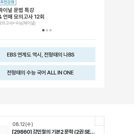
추천강좌
추천강좌
파이널 문법 특강
2027 나BS
& 언매 모의고사 12회
수능완성 문학
모의고사+수능(파이널)
수능+내신(개념완성)
EBS 연계도 역시, 전형태의 나BS
전형태의 수능 국어 ALL IN ONE
08.18(화)
[29542] 2027 김기현 컬렉션 - 실전 모의고사 <시즌1>
수학
김기현
선생님
08.07(금)
[29916] 수능 통합과학 BUILD UP 암기편
통합과학
장풍
선생님
08.12(수)
입고
[29860] 강민철의 기본2 문학 (2권 SET)