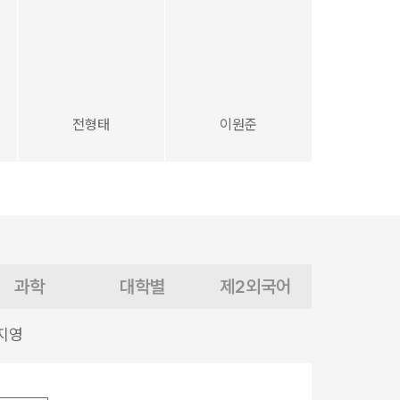
전형태
이원준
과학
대학별
제2외국어
지영