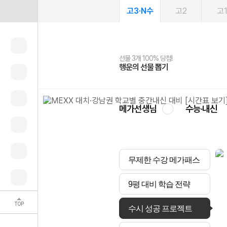
고3·N수
고2
고
선물 3개 100% 당첨!
선물 100% 증정!
여름방학 스터디 캐시백
2027 러셀 단과
스마트러닝앱
메가패스
메가패스 수강생 무료혜택!
사회공헌 캠페인
행운의 선물 뽑기
메가스터디 X 올리브
메가런 썸머스쿨
강사 공개선발
설문 EVENT
3일 무료 체험권
메가클럽 멤버십
희망이룸 메가나눔
영
메가선생님
수능·내신
무제한 수강 메가패스
9평 대비 학습 전략
TOP
수시 성공 프로젝트