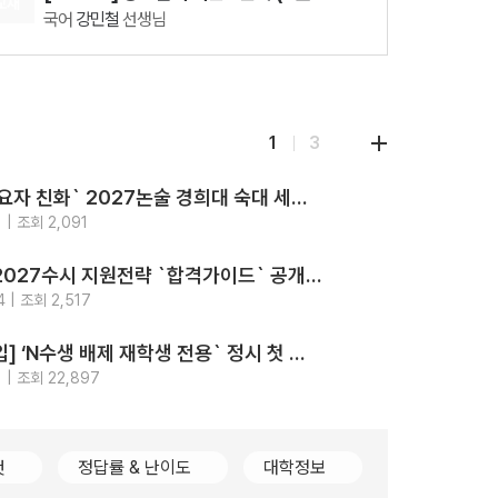
교재
국어
강민철
선생님
08.18(화)
[29542] 2027 김기현 컬렉션 - 실전 모의고사 <시즌1>
수학
김기현
선생님
08.07(금)
1
3
[29916] 수능 통합과학 BUILD UP 암기편
통합과학
장풍
선생님
‘최고의 수요자 친화` 2027논술 경희대 숙대 세종대 성신여대 광운대 5개교.. 모의논술/채점/해설영상/가이드북 4종 제공
지원
전략
 | 조회 2,091
2026-
강의
가톨릭대 2027수시 지원전략 `합격가이드` 공개.. `입결부터 면접문항 합격사례까지 총망라`
지원
전략
 | 조회 2,517
2026-
강의
[2028대입] ‘N수생 배제 재학생 전용` 정시 첫 등장.. 고대489명 서강대90명
지원
전략
 | 조회 22,897
2026-
컷
정답률 & 난이도
대학정보