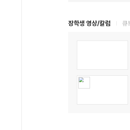
장학생 영상/칼럼
큐