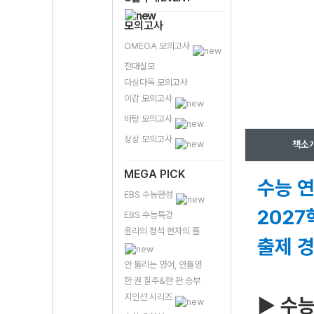
모의고사
OMEGA 모의고사
전대실모
다상다독 모의고사
이감 모의고사
바탕 모의고사
상상 모의고사
책소
MEGA PICK
수능 연
EBS 수능완성
2027
EBS 수능특강
윤리의 정석 현자의 돌
출제 
안 틀리는 영어, 안틀영
한 권 질주&한 판 승부
지인선 시리즈
▶ 수능