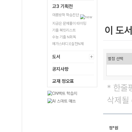
고3 기획전
여름방학 학습진단
지금은 문제풀이 타이밍
이 도
기출 북킷리스트
수능 기출 N회독
메가스터디 E실전N제
도서
공지사항
교재 정오표
* 한줄
삭제될 
정*원