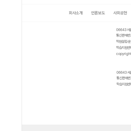
회사소개
언론보도
사회공헌
06643 서
통신판매번호
학원설립·운
학습지원센터
copyrigh
06643 서
통신판매번호
학습지원센터