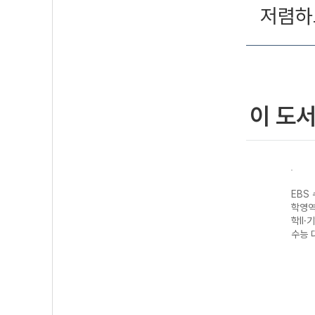
저렴하
이 도
성 과
EBS 수능완성 제
EBS 수능완성 과
EBS 수능완성 제
EBS
생명
2외국어&한문영
학탐구영역 지구
2외국어&한문영
학영역
7 수
역 독일어I
과학II (2027 수
역 스페인어I
학II·
(2027 수능 대
능 대비)
(2027 수능 대
수능 
비)
비)