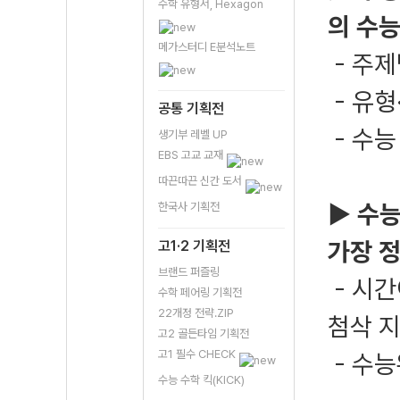
수학 유형서, Hexagon
의 수능
메가스터디 E분석노트
- 주제
- 유형
공통 기획전
- 수능
생기부 레벨 UP
EBS 고교 교재
따끈따끈 신간 도서
▶ 수능
한국사 기획전
가장 
고1·2 기획전
브랜드 퍼즐링
- 시간
수학 페어링 기획전
22개정 전략.ZIP
첨삭 
고2 골든타임 기획전
고1 필수 CHECK
- 수
수능 수학 킥(KICK)