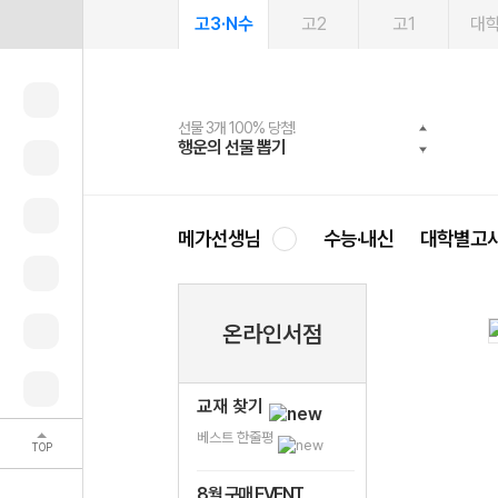
고3·N수
고2
고1
대
선물 3개 100% 당첨!
선물 100% 증정!
여름방학 스터디 캐시백
2027 러셀 단과
스마트러닝앱
메가패스
메가패스 수강생 무료혜택!
사회공헌 캠페인
행운의 선물 뽑기
메가스터디 X 올리브
메가런 썸머스쿨
강사 공개선발
설문 EVENT
3일 무료 체험권
메가클럽 멤버십
희망이룸 메가나눔
영
메가선생님
수능·내신
대학별고
온라인서점
교재 찾기
베스트 한줄평
TOP
8월 구매 EVENT