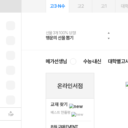
고3·N수
고2
고1
대
선물 3개 100% 당첨!
선물 100% 증정!
여름방학 스터디 캐시백
2027 러셀 단과
스마트러닝앱
메가패스
메가패스 수강생 무료혜택!
사회공헌 캠페인
행운의 선물 뽑기
메가스터디 X 올리브
메가런 썸머스쿨
강사 공개선발
설문 EVENT
3일 무료 체험권
메가클럽 멤버십
희망이룸 메가나눔
영
메가선생님
수능·내신
대학별고
온라인서점
교재 찾기
베스트 한줄평
TOP
8월 구매 EVENT