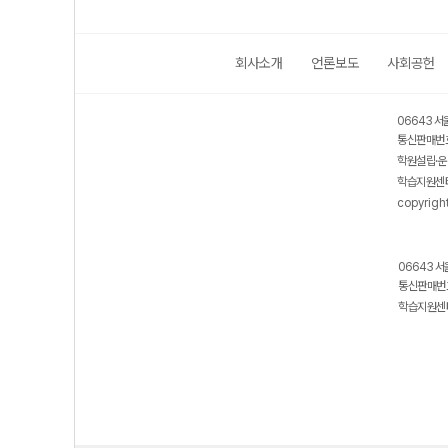
회사소개
언론보도
사회공헌
06643 서
통신판매번호
학원설립·운
학습지원센터
copyrigh
06643 서
통신판매번호
학습지원센터