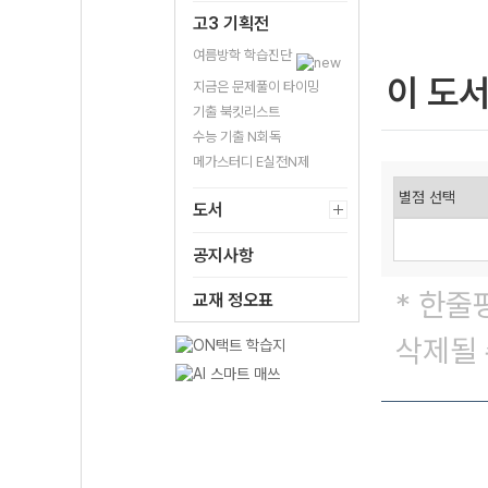
고3 기획전
여름방학 학습진단
이 도
지금은 문제풀이 타이밍
기출 북킷리스트
수능 기출 N회독
메가스터디 E실전N제
도서
공지사항
* 한줄
교재 정오표
삭제될 