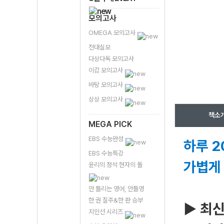
모의고사
OMEGA 모의고사
전대실모
다상다독 모의고사
이감 모의고사
바탕 모의고사
상상 모의고사
책소
MEGA PICK
EBS 수능완성
하루 2
EBS 수능특강
가볍게 
윤리의 정석 현자의 돌
안 틀리는 영어, 안틀영
한 권 질주&한 판 승부
▶ 최신
지인선 시리즈