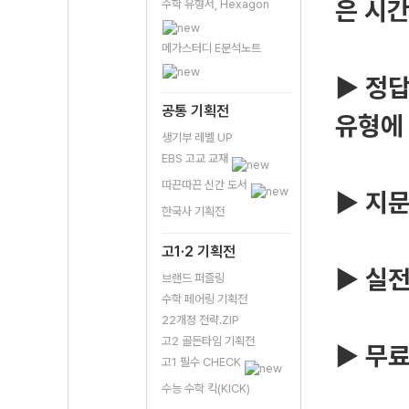
은 시
수학 유형서, Hexagon
메가스터디 E분석노트
▶ 정답
공통 기획전
유형에
생기부 레벨 UP
EBS 고교 교재
따끈따끈 신간 도서
▶ 지
한국사 기획전
고1·2 기획전
▶ 실전
브랜드 퍼즐링
수학 페어링 기획전
22개정 전략.ZIP
고2 골든타임 기획전
▶ 무료
고1 필수 CHECK
수능 수학 킥(KICK)