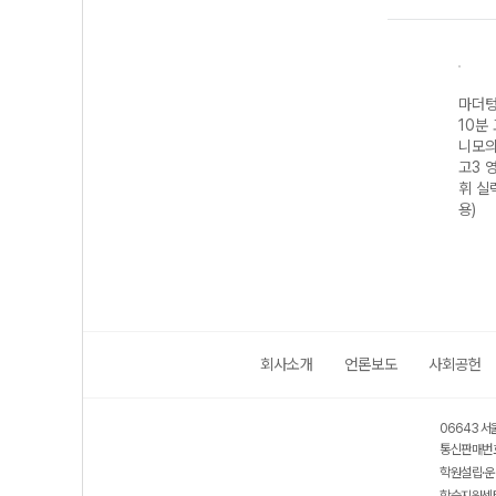
기출
마더텅 수능기출
마더텅 전국연합
마더텅 수능기출
마더텅
모의고
20분 미니모의고
학력평가 기출
전국연합 학력평
10분
3 영
사 24회 고3 수
20분 미니모의고
가 20분 미니모
니모의
27
학 영역 (2027
사 24회 고1 공
의고사 24회 고2
고3 
수능 대비)
통수학1-22개정
영어 영역 (2026
휘 실
(2026년)
년)
용)
회사소개
언론보도
사회공헌
06643 서
통신판매번호
학원설립·운