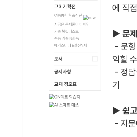
에 직
고3 기획전
여름방학 학습진단
지금은 문제풀이 타이밍
▶
문제
기출 북킷리스트
수능 기출 N회독
- 문항
메가스터디 E실전N제
익힐 수
도서
- 정답
공지사항
기
교재 정오표
▶
쉽고
- 지