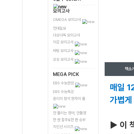
모의고사
OMEGA 모의고사
전대실모
다상다독 모의고사
이감 모의고사
바탕 모의고사
상상 모의고사
책소
MEGA PICK
EBS 수능완성
매일 1
EBS 수능특강
가볍게
윤리의 정석 현자의 돌
안 틀리는 영어, 안틀영
한 권 질주&한 판 승부
▶ 이 
지인선 시리즈