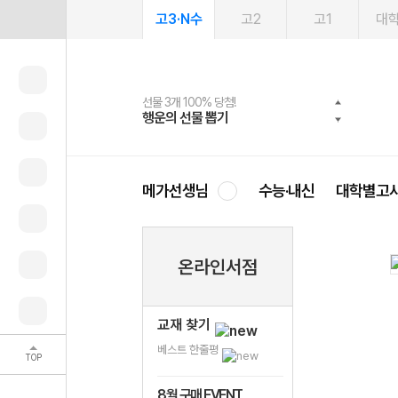
고3·N수
고2
고1
대
선물 3개 100% 당첨!
선물 100% 증정!
여름방학 스터디 캐시백
2027 러셀 단과
스마트러닝앱
메가패스
메가패스 수강생 무료혜택!
사회공헌 캠페인
행운의 선물 뽑기
메가스터디 X 올리브
메가런 썸머스쿨
강사 공개선발
설문 EVENT
3일 무료 체험권
메가클럽 멤버십
희망이룸 메가나눔
영
메가선생님
수능·내신
대학별고
온라인서점
교재 찾기
베스트 한줄평
TOP
8월 구매 EVENT