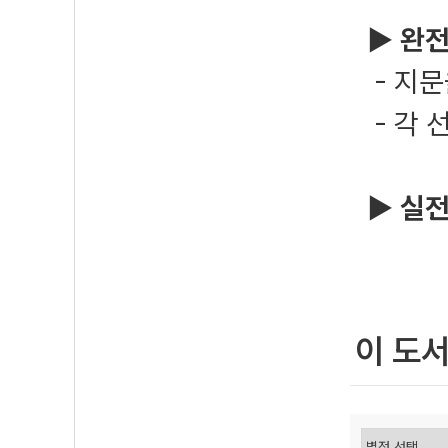
▶
완전
- 지문
- 각 
▶
실전
이 도