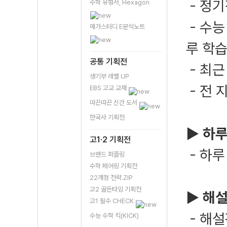
- 정기
수학 유형서, Hexagon
- 수
메가스터디 E분석노트
루 학
공통 기획전
- 최
생기부 레벨 UP
- 전 
EBS 고교 교재
따끈따끈 신간 도서
한국사 기획전
▶
하루
고1·2 기획전
- 하루
브랜드 퍼즐링
수학 페어링 기획전
22개정 전략.ZIP
고2 골든타임 기획전
▶
해설
고1 필수 CHECK
- 해설
수능 수학 킥(KICK)