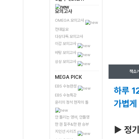
모의고사
OMEGA 모의고사
전대실모
다상다독 모의고사
이감 모의고사
바탕 모의고사
상상 모의고사
책소
MEGA PICK
EBS 수능완성
하루 1
EBS 수능특강
가볍게
윤리의 정석 현자의 돌
안 틀리는 영어, 안틀영
한 권 질주&한 판 승부
▶ 정
지인선 시리즈