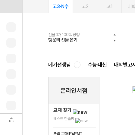
고3·N수
고2
고1
대
선물 3개 100% 당첨!
선물 100% 증정!
여름방학 스터디 캐시백
2027 러셀 단과
스마트러닝앱
메가패스
메가패스 수강생 무료혜택!
사회공헌 캠페인
행운의 선물 뽑기
메가스터디 X 올리브
메가런 썸머스쿨
강사 공개선발
설문 EVENT
3일 무료 체험권
메가클럽 멤버십
희망이룸 메가나눔
영
메가선생님
수능·내신
대학별고
온라인서점
교재 찾기
베스트 한줄평
TOP
8월 구매 EVENT