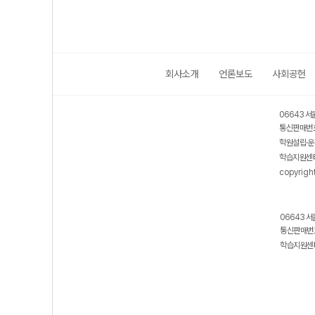
회사소개
언론보도
사회공헌
06643 서
통신판매번호
학원설립·운
학습지원센터
copyrigh
06643 서
통신판매번호
학습지원센터