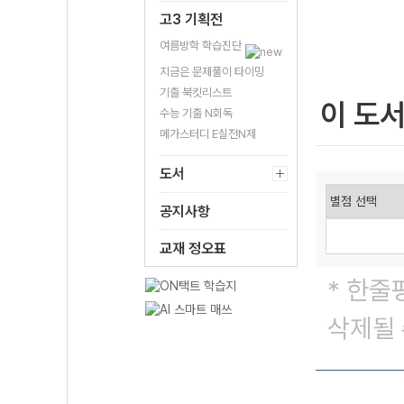
고3 기획전
여름방학 학습진단
지금은 문제풀이 타이밍
기출 북킷리스트
이 도
수능 기출 N회독
메가스터디 E실전N제
도서
공지사항
교재 정오표
* 한줄
삭제될 