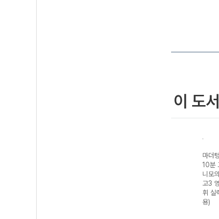
이 도
기출
마더텅 수능기출
마더텅 전국연합
마더텅 수능기출
마더텅
모의고
20분 미니모의고
학력평가 기출
전국연합 학력평
10분
3 영
사 24회 고3 수
20분 미니모의고
가 20분 미니모
니모의
27
학 영역 (2027
사 24회 고1 공
의고사 24회 고2
고3 
수능 대비)
통수학1-22개정
영어 영역 (2026
휘 실
(2026년)
년)
용)