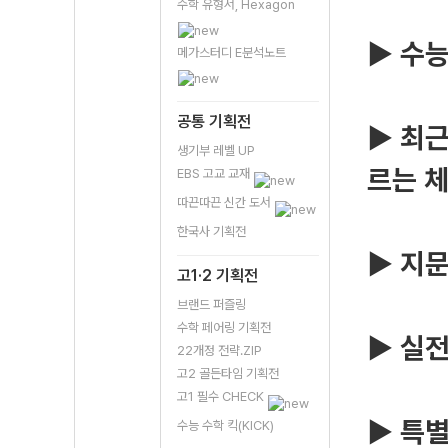
수학 유형서, Hexagon
▶ 수능
메가스터디 E분석노트
공통 기획전
▶ 최근
생기부 레벨 UP
르는 
EBS 고교 교재
따끈따끈 신간 도서
한국사 기획전
▶ 지문
고1·2 기획전
브랜드 퍼즐링
수학 페어링 기획전
▶ 실전
22개정 전략.ZIP
고2 골든타임 기획전
고1 필수 CHECK
▶ 특별
수능 수학 킥(KICK)