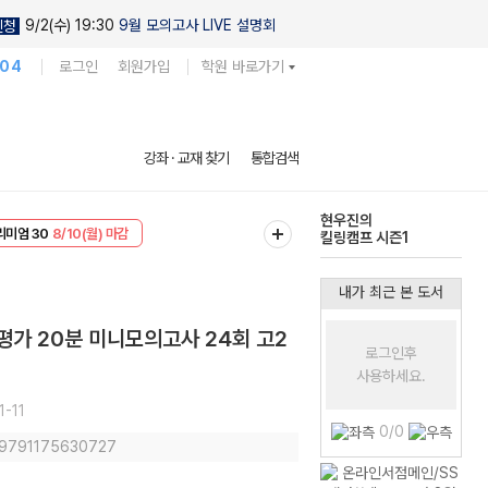
9/2(수) 19:30
9월 모의고사 LIVE 설명회
신청
104
로그인
회원가입
학원 바로가기
현우진의
강좌 · 교재 찾기
통합검색
킬링캠프 시즌1
EVENT
8/10(월) 마감
다채로운 난도
리미엄 30
8/10(월) 마감
실전 모의고사
내가 최근 본 도서
가 20분 미니모의고사 24회 고2
로그인후
사용하세요.
1-11
0/0
: 9791175630727