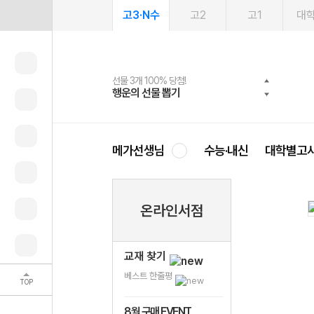
고3·N수
고2
고1
대
선물 3개 100% 당첨!
선물 100% 증정!
여름방학 스터디 캐시백
2027 러셀 단과
스마트러닝앱
메가패스
메가패스 수강생 무료혜택!
사회공헌 캠페인
행운의 선물 뽑기
메가스터디 X 올리브
메가런 썸머스쿨
강사 공개선발
설문 EVENT
3일 무료 체험권
메가클럽 멤버십
희망이룸 메가나눔
영
메가선생님
수능·내신
대학별고
온라인서점
교재 찾기
베스트 한줄평
TOP
8월 구매 EVENT