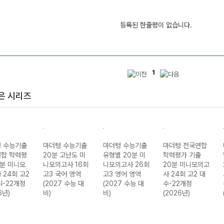
등록된 한줄평이 없습니다.
1
은 시리즈
 수능기출
마더텅 수능기출
마더텅 수능기출
마더텅 전국연합
합 학력평
20분 고난도 미
유형별 20분 미
학력평가 기출
0분 미니모
니모의고사 16회
니모의고사 26회
20분 미니모의고
 24회 고2
고3 국어 영역
고3 영어 영역
사 24회 고2 대
I-22개정
(2027 수능 대
(2027 수능 대
수-22개정
6년)
비)
비)
(2026년)