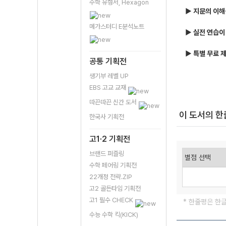
수학 유형서, Hexagon
▶ 지문의 이해
메가스터디 E분석노트
▶ 실전 연습이
▶ 특별 무료 
공통 기획전
생기부 레벨 UP
EBS 고교 교재
따끈따끈 신간 도서
이 도서의 
한국사 기획전
고1·2 기획전
브랜드 퍼즐링
수학 페어링 기획전
22개정 전략.ZIP
고2 골든타임 기획전
고1 필수 CHECK
* 한줄평은 한
수능 수학 킥(KICK)