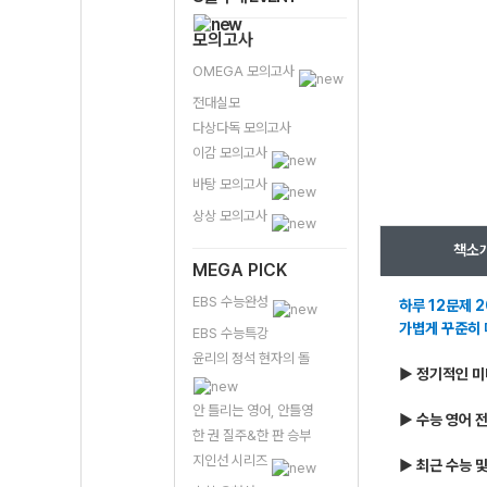
모의고사
OMEGA 모의고사
전대실모
다상다독 모의고사
이감 모의고사
바탕 모의고사
상상 모의고사
책소
MEGA PICK
EBS 수능완성
하루 12문제 
가볍게 꾸준히
EBS 수능특강
윤리의 정석 현자의 돌
▶ 정기적인 미
안 틀리는 영어, 안틀영
▶ 수능 영어 
한 권 질주&한 판 승부
지인선 시리즈
▶ 최근 수능 