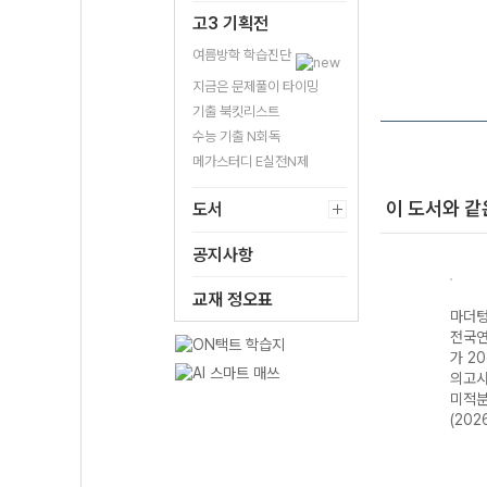
고3 기획전
여름방학 학습진단
지금은 문제풀이 타이밍
기출 북킷리스트
수능 기출 N회독
메가스터디 E실전N제
이 도서와 같
도서
공지사항
교재 정오표
기출
마더텅 수능기출
마더텅 수능기출
마더텅 수능기출
마더텅
력평
전국연합 학력평
전국연합 학력평
전국연합 학력평
전국연
미니모
가 20분 미니모
가 20분 미니모
가 20분 미니모
가 2
 고1
의고사 24회 고1
의고사 24회 고2
의고사 24회 고2
의고사
2026
국어 영역 (2026
국어 영역 (2026
확률과 통계-22
미적분
년)
년)
개정 (2026년)
(202