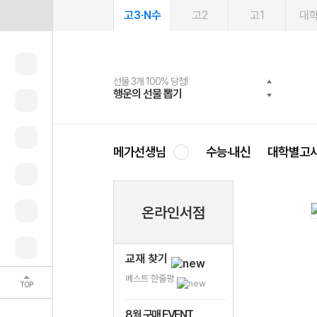
고3·N수
고2
고1
대
선물 3개 100% 당첨!
선물 100% 증정!
여름방학 스터디 캐시백
2027 러셀 단과
스마트러닝앱
메가패스
메가패스 수강생 무료혜택!
사회공헌 캠페인
행운의 선물 뽑기
메가스터디 X 올리브
메가런 썸머스쿨
강사 공개선발
설문 EVENT
3일 무료 체험권
메가클럽 멤버십
희망이룸 메가나눔
영
메가선생님
수능·내신
대학별고
온라인서점
교재 찾기
베스트 한줄평
TOP
8월 구매 EVENT