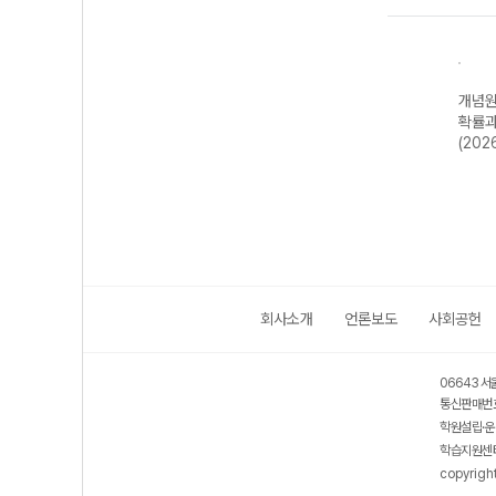
신올
개념원리 확률과
개념원리 미적분
개념원리 기하
개념원
22개
통계 (2026년용)
(2026년용)
(2026년용)
확률과
)
(202
회사소개
언론보도
사회공헌
06643 서
통신판매번호
학원설립·운
학습지원센터
copyrigh