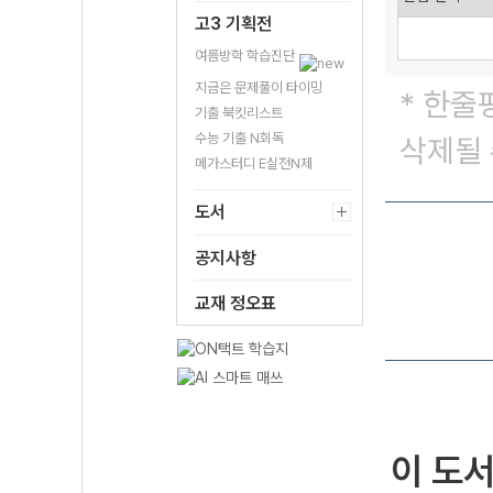
고3 기획전
여름방학 학습진단
지금은 문제풀이 타이밍
* 한줄
기출 북킷리스트
수능 기출 N회독
삭제될 
메가스터디 E실전N제
도서
공지사항
교재 정오표
이 도