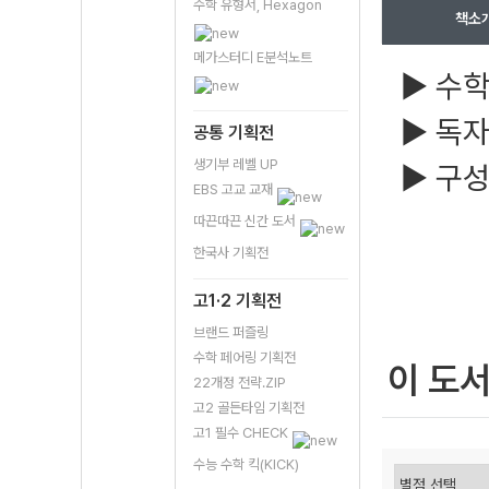
수학 유형서, Hexagon
책소
메가스터디 E분석노트
▶ 수학
▶ 독자
공통 기획전
생기부 레벨 UP
▶ 구성
EBS 고교 교재
따끈따끈 신간 도서
한국사 기획전
고1·2 기획전
브랜드 퍼즐링
수학 페어링 기획전
이 도
22개정 전략.ZIP
고2 골든타임 기획전
고1 필수 CHECK
수능 수학 킥(KICK)