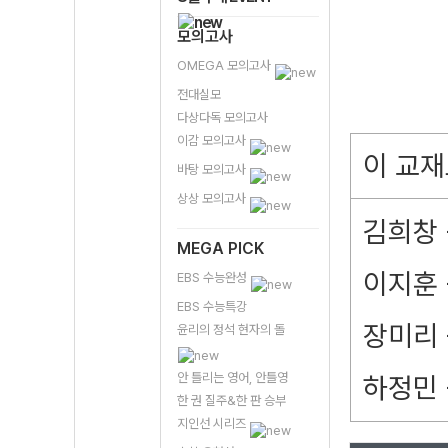
모의고사
OMEGA 모의고사
전대실모
다상다독 모의고사
이감 모의고사
이 교재
바탕 모의고사
상상 모의고사
김희창 
MEGA PICK
이지훈 
EBS 수능완성
EBS 수능특강
장미리 
윤리의 정석 현자의 돌
안 틀리는 영어, 안틀영
하정민 
한 권 질주&한 판 승부
지인선 시리즈