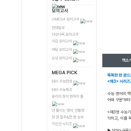
모의고사
OMEGA 모의고사
전대실모
다상다독 모의고사
이감 모의고사
바탕 모의고사
상상 모의고사
책소
MEGA PICK
똑똑한 한 권으
EBS 수능완성
<매3> 시리즈
EBS 수능특강
수능 영어의 핵
윤리의 정석 현자의 돌
어와 구문’부터
안 틀리는 영어, 안틀영
<매3영 수능기
한 권 질주&한 판 승부
익히고, 이를 
지인선 시리즈
▶ 단어>구문