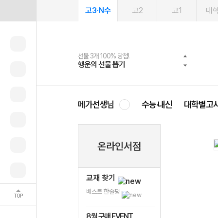
고3·N수
고2
고1
대
선물 3개 100% 당첨!
선물 100% 증정!
여름방학 스터디 캐시백
2027 러셀 단과
스마트러닝앱
메가패스
메가패스 수강생 무료혜택!
사회공헌 캠페인
행운의 선물 뽑기
메가스터디 X 올리브
메가런 썸머스쿨
강사 공개선발
설문 EVENT
3일 무료 체험권
메가클럽 멤버십
희망이룸 메가나눔
영
메가선생님
수능·내신
대학별고
온라인서점
교재 찾기
베스트 한줄평
TOP
8월 구매 EVENT