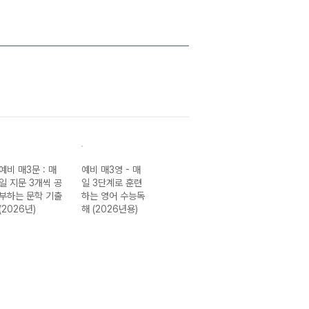
예비 매3문 : 매
예비 매3영 - 매
매3영 문장구조
매3비Ⅱ(매3비 투
일 지문 3개씩 공
일 3단계로 훈련
구문독해 : 매일
- 매일 지문 3개
부하는 문학 기출
하는 영어 수능독
3단계로 연습하
씩 푸는 비문학
(2026년)
해 (2026년용)
는 영어 문장구조
(독서) 수능 기출
구문독해(2026
매3비 연계 훈련
년용)
편 (2026년용)