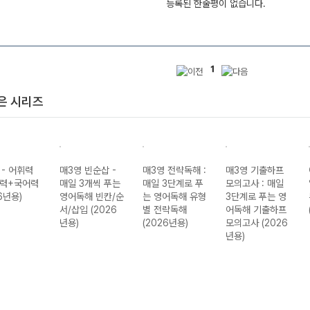
등록된 한줄평이 없습니다.
1
은 시리즈
 - 어휘력
매3영 빈순삽 -
매3영 전략독해 :
매3영 기출하프
력+국어력
매일 3개씩 푸는
매일 3단계로 푸
모의고사 : 매일
6년용)
영어독해 빈칸/순
는 영어독해 유형
3단계로 푸는 영
서/삽입 (2026
별 전략독해
어독해 기출하프
년용)
(2026년용)
모의고사 (2026
년용)