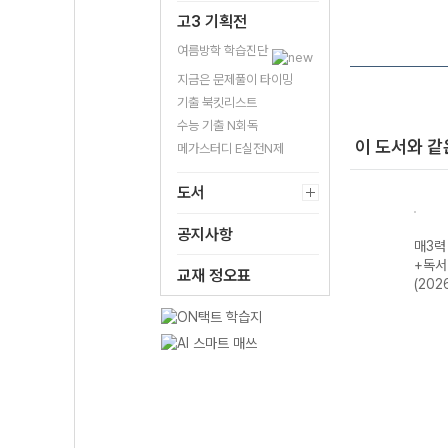
고3 기획전
여름방학 학습진단
지금은 문제풀이 타이밍
기출 북킷리스트
수능 기출 N회독
이 도서와 같
메가스터디 E실전N제
도서
공지사항
문 -
매3비 - 매일 지
예비 매3 매일 개
매3어휘 매일 3
매3력
로 훈
문 3개씩 공부하
념 3개씩 공부하
단계로 공부하는
+독서
교재 정오표
과 작
는 비문학 독서
는 문법(언어)/화
수능·내신 빈출
(202
출
수능 기출 (2027
법/작문-22개정
국어 어휘 (2026
 대
수능 대비)
(2026년용)
년용)