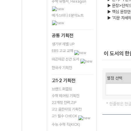
수학 유형서, Hexagon
▶ 문장>단락
▶ 핵심 문장만 
메가스터디 E분석노트
▶ ‘지문 자세
공통 기획전
생기부 레벨 UP
EBS 고교 교재
이 도서의 
따끈따끈 신간 도서
한국사 기획전
고1·2 기획전
브랜드 퍼즐링
수학 페어링 기획전
22개정 전략.ZIP
* 한줄평은 한
고2 골든타임 기획전
고1 필수 CHECK
수능 수학 킥(KICK)