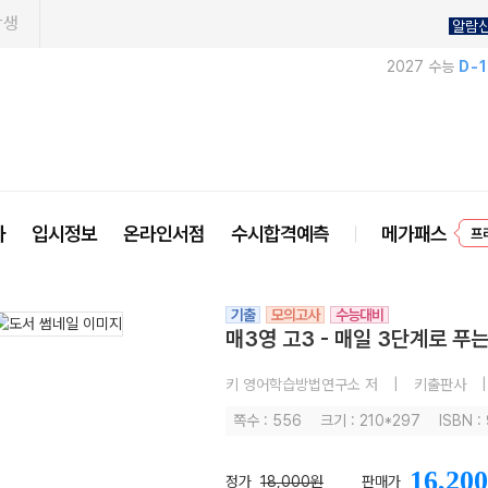
학생
알람
2027 수능
D-
프
사
입시정보
온라인서점
수시합격예측
메가패스
기출
모의고사
수능대비
매3영 고3 - 매일 3단계로 푸
키 영어학습방법연구소 저
|
키출판사
|
쪽수 : 556
크기 : 210*297
ISBN 
16,200
정가
18,000원
판매가