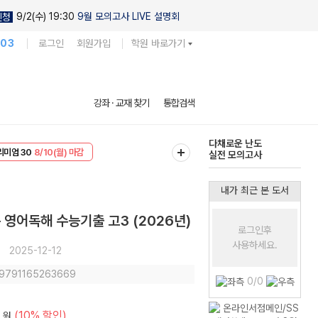
9/2(수) 19:30
9월 모의고사 LIVE 설명회
신청
103
로그인
회원가입
학원 바로가기
현우진의
강좌 · 교재 찾기
통합검색
킬링캠프 시즌1
리미엄 30
8/10(월) 마감
다채로운 난도
EVENT
8/10(월) 마감
실전 모의고사
내가 최근 본 도서
는 영어독해 수능기출 고3 (2026년)
로그인후
사용하세요.
2025-12-12
: 9791165263669
0/0
(10% 할인)
원