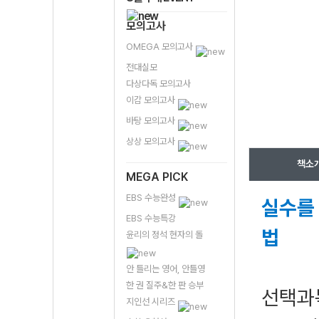
모의고사
OMEGA 모의고사
전대실모
다상다독 모의고사
이감 모의고사
바탕 모의고사
상상 모의고사
책소
MEGA PICK
EBS 수능완성
실수를 
EBS 수능특강
법
윤리의 정석 현자의 돌
안 틀리는 영어, 안틀영
한 권 질주&한 판 승부
선택과
지인선 시리즈