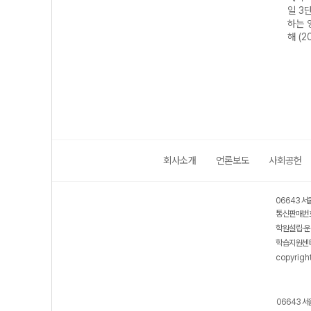
 푸는
매일 3단계로 푸
모의고사 : 매일
일 지문 3개씩 공
일 3
칸/순
는 영어독해 유형
3단계로 푸는 영
부하는 문학 기출
하는 
026
별 전략독해
어독해 기출하프
(2026년)
해 (2
(2026년용)
모의고사 (2026
년용)
회사소개
언론보도
사회공헌
06643 서
통신판매번호
학원설립·운
학습지원센터
copyrigh
06643 서