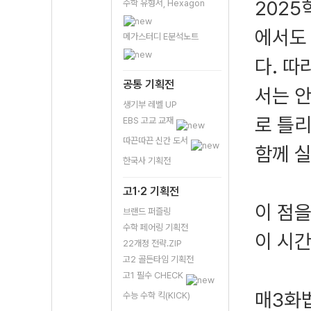
2025
수학 유형서, Hexagon
에서도
메가스터디 E분석노트
다. 
공통 기획전
서는 안
생기부 레벨 UP
로 틀
EBS 고교 교재
따끈따끈 신간 도서
함께 
한국사 기획전
고1·2 기획전
이 점
브랜드 퍼즐링
수학 페어링 기획전
이 시간
22개정 전략.ZIP
고2 골든타임 기획전
고1 필수 CHECK
매3화
수능 수학 킥(KICK)