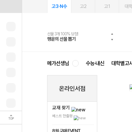
고3·N수
고2
고1
대
선물 3개 100% 당첨!
선물 100% 증정!
여름방학 스터디 캐시백
2027 러셀 단과
스마트러닝앱
메가패스
메가패스 수강생 무료혜택!
사회공헌 캠페인
행운의 선물 뽑기
메가스터디 X 올리브
메가런 썸머스쿨
강사 공개선발
설문 EVENT
3일 무료 체험권
메가클럽 멤버십
희망이룸 메가나눔
영
메가선생님
수능·내신
대학별고
온라인서점
교재 찾기
베스트 한줄평
TOP
8월 구매 EVENT