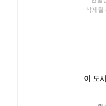
* 한줄
삭제될 
이 도
 -
매3영 전략독해 :
매3영 기출하프
예비 매3문 : 매
예비 