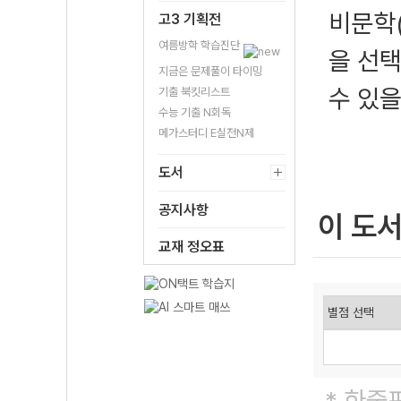
비문학(
고3 기획전
여름방학 학습진단
을 선택
지금은 문제풀이 타이밍
수 있을
기출 북킷리스트
수능 기출 N회독
메가스터디 E실전N제
도서
공지사항
이 도
교재 정오표