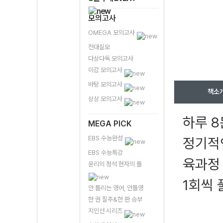
모의고사
OMEGA 모의고사
전대실모
다상다독 모의고사
이감 모의고사
바탕 모의고사
책소
상상 모의고사
하루 8
MEGA PICK
EBS 수능완성
정기적인
EBS 수능특강
육과정 
윤리의 정석 현자의 돌
1회씩 
안 틀리는 영어, 안틀영
한 권 질주&한 판 승부
지인선 시리즈