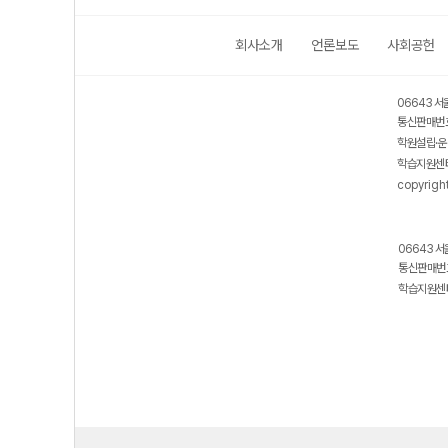
회사소개
언론보도
사회공헌
06643 서
통신판매번호
학원설립·운
학습지원센터
copyrigh
06643 서
통신판매번호
학습지원센터