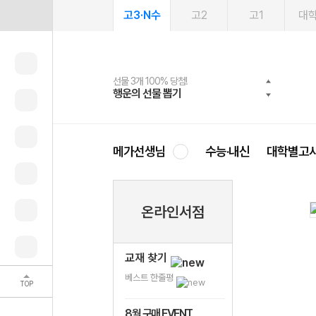
고3·N수
고2
고1
대
선물 3개 100% 당첨!
선물 100% 증정!
여름방학 스터디 캐시백
2027 러셀 단과
스마트러닝앱
메가패스
메가패스 수강생 무료혜택!
사회공헌 캠페인
행운의 선물 뽑기
메가스터디 X 올리브
메가런 썸머스쿨
강사 공개선발
설문 EVENT
3일 무료 체험권
메가클럽 멤버십
희망이룸 메가나눔
영
메가선생님
수능·내신
대학별고
온라인서점
교재 찾기
베스트 한줄평
TOP
8월 구매 EVENT