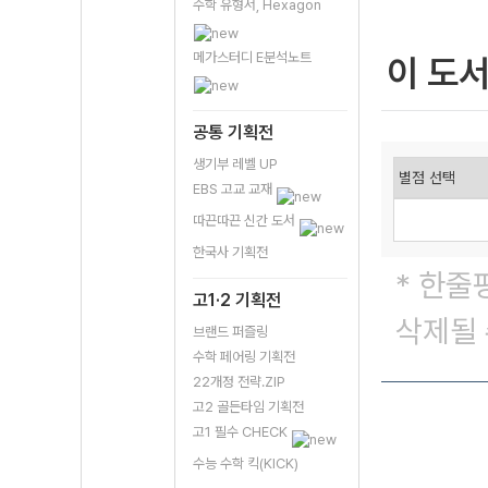
수학 유형서, Hexagon
메가스터디 E분석노트
이 도
공통 기획전
생기부 레벨 UP
EBS 고교 교재
따끈따끈 신간 도서
한국사 기획전
* 한줄
고1·2 기획전
삭제될 
브랜드 퍼즐링
수학 페어링 기획전
22개정 전략.ZIP
고2 골든타임 기획전
고1 필수 CHECK
수능 수학 킥(KICK)