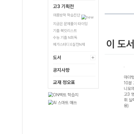
고3 기획전
여름방학 학습진단
지금은 문제풀이 타이밍
기출 북킷리스트
수능 기출 N회독
이 도
메가스터디 E실전N제
도서
공지사항
기출
마더텅 수능기출
마더텅 전국연합
마더텅 수능기출
마더텅
교재 정오표
모의고
20분 미니모의고
학력평가 기출
전국연합 학력평
10분
3 영
사 24회 고3 수
20분 미니모의고
가 20분 미니모
니모의
27
학 영역 (2027
사 24회 고1 공
의고사 24회 고2
고3 
수능 대비)
통수학1-22개정
영어 영역 (2026
휘 실
(2026년)
년)
용)