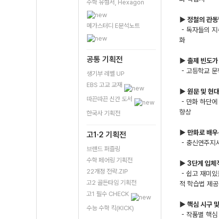
수학 유형서, Hexagon
▶ 정철의 관동
메가스터디 E분석노트
- 독자들의 지
화
공통 기획전
▶ 출제 빈도가
- 고등학교 문
생기부 레벨 UP
EBS 고교 교재
▶ 원문 및 현
따끈따끈 신간 도서
- 만화 하단
향상
한국사 기획전
▶ 만화로 배우
고1·2 기획전
- 충신연주지사
브랜드 퍼즐링
수학 페어링 기획전
▶ 3단계 입체
22개정 전략.ZIP
- 쉽고 재미있
고2 골든타임 기획전
적 학습법 제공
고1 필수 CHECK
▶ 핵심 시구 
수능 수학 킥(KICK)
- 작품별 핵심