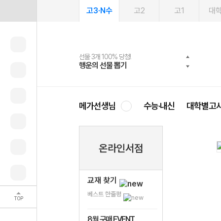
고3·N수
고2
고1
대
선물 3개 100% 당첨!
선물 100% 증정!
여름방학 스터디 캐시백
2027 러셀 단과
스마트러닝앱
메가패스
메가패스 수강생 무료혜택!
사회공헌 캠페인
행운의 선물 뽑기
메가스터디 X 올리브
메가런 썸머스쿨
강사 공개선발
설문 EVENT
3일 무료 체험권
메가클럽 멤버십
희망이룸 메가나눔
영
메가선생님
수능·내신
대학별고
온라인서점
교재 찾기
베스트 한줄평
TOP
8월 구매 EVENT