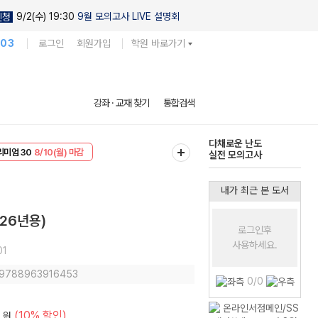
9/2(수) 19:30
9월 모의고사 LIVE 설명회
신청
103
로그인
회원가입
학원 바로가기
현우진의
강좌 · 교재 찾기
통합검색
킬링캠프 시즌1
리미엄 30
8/10(월) 마감
다채로운 난도
EVENT
8/10(월) 마감
실전 모의고사
내가 최근 본 도서
26년용)
로그인후
사용하세요.
01
: 9788963916453
0/0
(10% 할인)
원