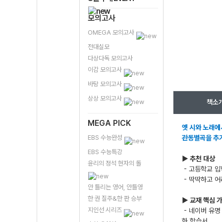
모의고사
OMEGA 모의고사
전대실모
다상다독 모의고사
이감 모의고사
바탕 모의고사
상상 모의고사
책소
MEGA PICK
옛 시와 노래에
EBS 수능완성
관동별곡을 추가
EBS 수능특강
▶ 추천 대상
윤리의 정석 현자의 돌
- 고등학교 입
- 딱딱하고 
안 틀리는 영어, 안틀영
한 권 질주&한 판 승부
▶ 교재 핵심 
지인선 시리즈
- 네이버 유명
화 학습서