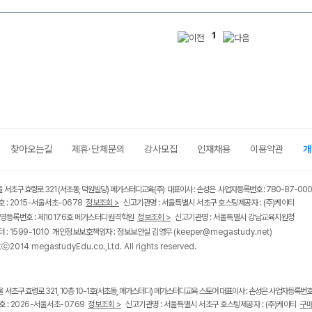
1
찾아오는길
제휴·단체문의
강사모집
인재채용
이용약관
개
울 서초구 효령로 321 (서초동, 덕원빌딩) 메가스터디교육(주) 대표이사 : 손성은 사업자등록번호 : 780-87-00
 : 2015-서울서초-0678
정보조회 >
신고기관명 : 서울특별시 서초구 호스팅제공자 : (주)케이티
영등록번호 : 제10176호 메가스터디원격학원
정보조회 >
신고기관명 : 서울특별시 강남교육지원청
 : 1599-1010 개인정보보호책임자 : 정보보안실 김영무
(keeper@megastudy.net)
tⓒ2014 megastudyEdu.co.,Ltd. All rights reserved.
울 서초구 효령로 321, 10층 10-1호(서초동, 메가스터디) 메가스터디교육 스토어 대표이사 : 손성은 사업자등록번호 :
 : 2026-서울서초-0769
정보조회 >
신고기관명 : 서울특별시 서초구 호스팅제공자 : (주)케이티
구매