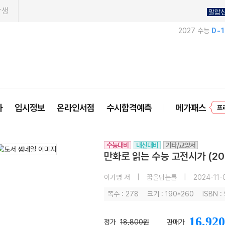
학생
알람
2027 수능
D-
프
사
입시정보
온라인서점
수시합격예측
메가패스
수능대비
내신대비
기타/교양서
만화로 읽는 수능 고전시가 (20
이가영 저
|
꿈을담는틀
|
2024-11-
쪽수 : 278
크기 : 190*260
ISBN 
16,920
정가
18,800원
판매가