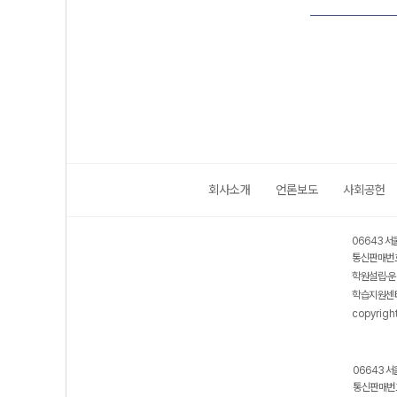
회사소개
언론보도
사회공헌
06643 서
통신판매번호
학원설립·운
학습지원센터
copyrigh
06643 서
통신판매번호