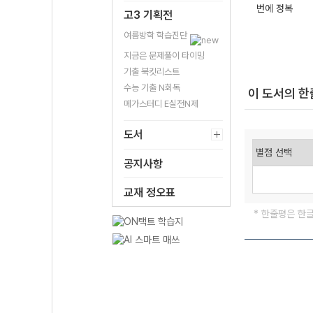
번에 정복
고3 기획전
여름방학 학습진단
지금은 문제풀이 타이밍
기출 북킷리스트
수능 기출 N회독
이 도서의 
메가스터디 E실전N제
도서
공지사항
교재 정오표
* 한줄평은 한