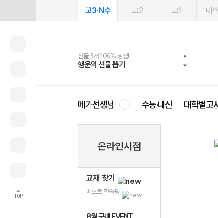
고3·N수
고2
고1
대
선물 3개 100% 당첨!
선물 100% 증정!
여름방학 스터디 캐시백
2027 러셀 단과
스마트러닝앱
메가패스
메가패스 수강생 무료혜택!
사회공헌 캠페인
행운의 선물 뽑기
메가스터디 X 올리브
메가런 썸머스쿨
강사 공개선발
설문 EVENT
3일 무료 체험권
메가클럽 멤버십
희망이룸 메가나눔
영
메가선생님
수능·내신
대학별고
온라인서점
교재 찾기
베스트 한줄평
TOP
8월 구매 EVENT