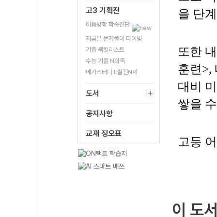
고3 기획전
을 단
여름방학 학습진단
지금은 문제풀이 타이밍
또한 내
기출 북킷리스트
수능 기출 N회독
훈련>,
메가스터디 E실전N제
대비 미
도서
쌓을 수
공지사항
교재 정오표
고등 어
이 도