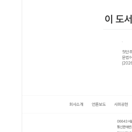
이 도
실전
첫단추 듣기실전
첫단추 BASIC
첫단추 BASIC
첫단추
용)
편 듣기 모의고사
문법어법편 1
독해편 2 (2026
문법어
20회 (2026년)
(2026년용)
년용)
(202
회사소개
언론보도
사회공헌
06643 서
통신판매번호