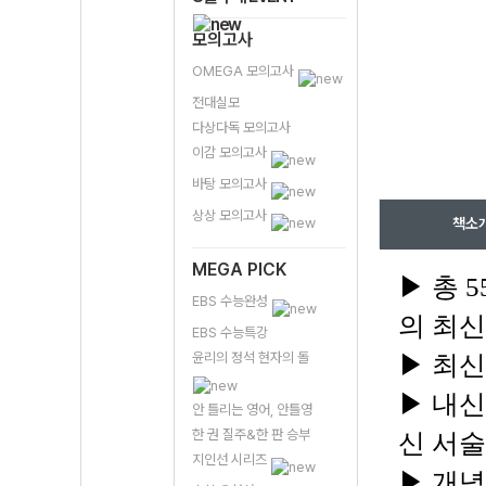
모의고사
OMEGA 모의고사
전대실모
다상다독 모의고사
이감 모의고사
바탕 모의고사
상상 모의고사
책소
MEGA PICK
▶ 총 
EBS 수능완성
의 최신
EBS 수능특강
윤리의 정석 현자의 돌
▶ 최신
▶ 내신
안 틀리는 영어, 안틀영
한 권 질주&한 판 승부
신 서술
지인선 시리즈
▶ 개념