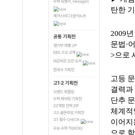
수학 유형서, Hexagon
탄한 기
메가스터디 E분석노트
2009
공통 기획전
문법·어
생기부 레벨 UP
EBS 고교 교재
>으로
따끈따끈 신간 도서
한국사 기획전
고등 문
고1·2 기획전
결력과 
브랜드 퍼즐링
단추 문
수학 페어링 기획전
22개정 전략.ZIP
체계적
고2 골든타임 기획전
고1 필수 CHECK
이어지는
수능 수학 킥(KICK)
으로 학