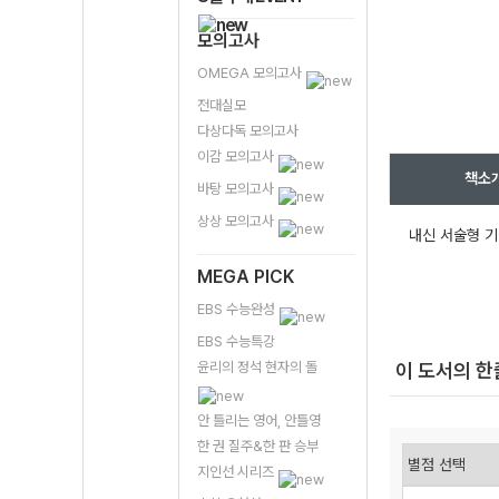
모의고사
OMEGA 모의고사
전대실모
다상다독 모의고사
이감 모의고사
책소
바탕 모의고사
상상 모의고사
내신 서술형 기
MEGA PICK
EBS 수능완성
EBS 수능특강
윤리의 정석 현자의 돌
이 도서의 
안 틀리는 영어, 안틀영
한 권 질주&한 판 승부
지인선 시리즈