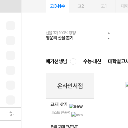
고3·N수
고2
고1
대
선물 3개 100% 당첨!
선물 100% 증정!
여름방학 스터디 캐시백
2027 러셀 단과
스마트러닝앱
메가패스
메가패스 수강생 무료혜택!
사회공헌 캠페인
행운의 선물 뽑기
메가스터디 X 올리브
메가런 썸머스쿨
강사 공개선발
설문 EVENT
3일 무료 체험권
메가클럽 멤버십
희망이룸 메가나눔
영
메가선생님
수능·내신
대학별고
온라인서점
교재 찾기
베스트 한줄평
TOP
8월 구매 EVENT