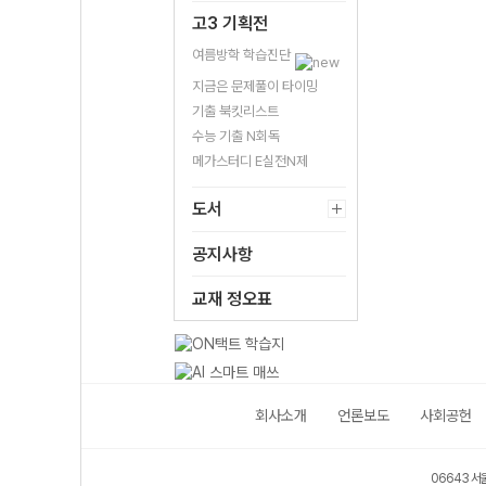
고3 기획전
여름방학 학습진단
지금은 문제풀이 타이밍
기출 북킷리스트
수능 기출 N회독
메가스터디 E실전N제
도서
공지사항
교재 정오표
회사소개
언론보도
사회공헌
06643 서