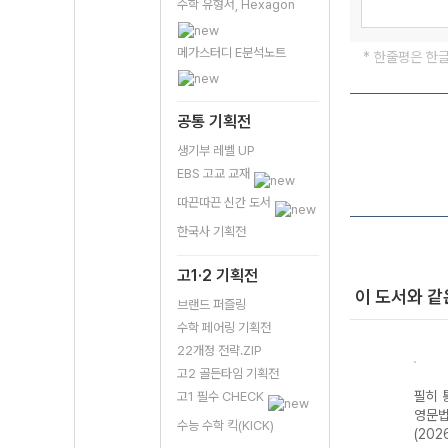
수학 유형서, Hexagon
메가스터디 E분석노트
* 한줄평은 한
공통 기획전
생기부 레벨 UP
EBS 고교 교재
따끈따끈 신간 도서
한국사 기획전
고1·2 기획전
이 도서와 같
브랜드 퍼즐링
수학 페어링 기획전
22개정 전략.ZIP
고2 골든타임 기획전
필히 
고1 필수 CHECK
영문법
수능 수학 킥(KICK)
(202