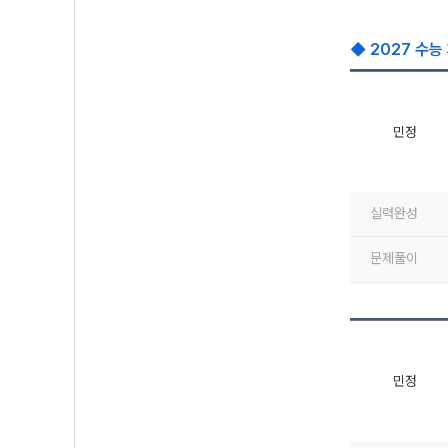
◆ 2027 수능
민정
실력완성
문제풀이
민정