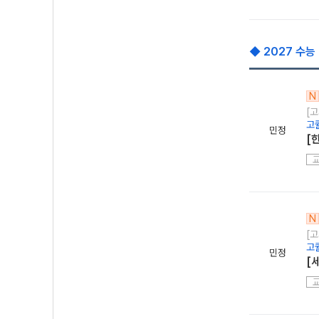
◆ 2027 수능
N
[
고
민정
[
N
[
고
민정
[