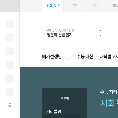
고3·N수
고2
고1
대
메가패스 수강생 무료혜택!
여름방학 스터디 캐시백
선물 3개 100% 당첨!
선물 100% 증정!
2027 러셀 단과
사회공헌 캠페인
스마트러닝앱
메가패스
메가스터디 X 올리브
희망이룸 메가나눔
행운의 선물 뽑기
메가런 썸머스쿨
메가클럽 멤버십
3일 무료 체험권
강사 공개선발
설문 EVENT
영
메가선생님
수능·내신
대학별고
수능 지리
프로필
사회
TOP
커리큘럼