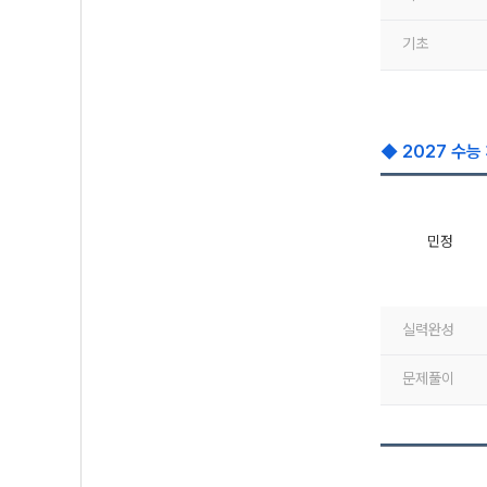
기초
◆ 2027 수능
민정
실력완성
문제풀이