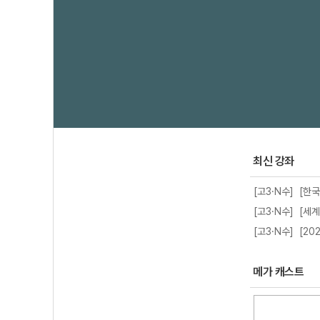
최신 강좌
[고3·N수] [한
[고3·N수] [세
[고3·N수] [2
메가 캐스트