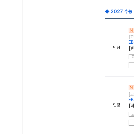
◆ 2027 수능
N
[고
E
민정
[
N
[고
E
민정
[