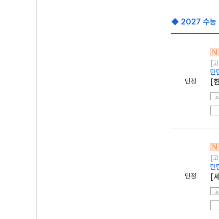
◆ 2027 수능
N
[고
탄
민정
[
N
[고
탄
민정
[