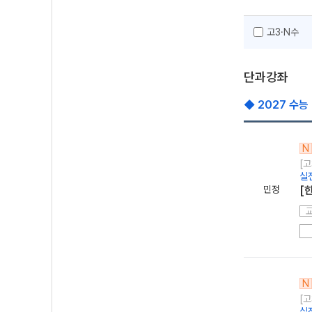
고3·N수
단과강좌
◆ 2027 수능
N
[고
실
민정
[
N
[고
실