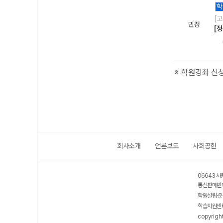
학
[
민정
[정
※ 학원강좌 신
회사소개
언론보도
사회공헌
06643 서
통신판매번호
학원설립·운
학습지원센터
copyrigh