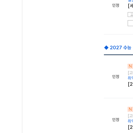
민정
[
◆ 2027 수능
N
[
민정
취
[
N
[
민정
취
[