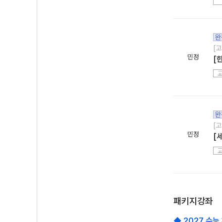
완
[고
민정
[
완
[고
민정
[
패키지강좌
◆ 2027 수능