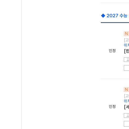
◆ 2027 수능
N
[고
위
민정
[
N
[고
위
민정
[