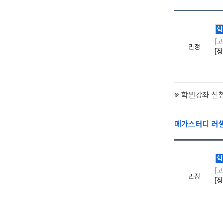
학
[
민정
[정
※ 학원강좌 신
메가스터디 러
학
[
민정
[정